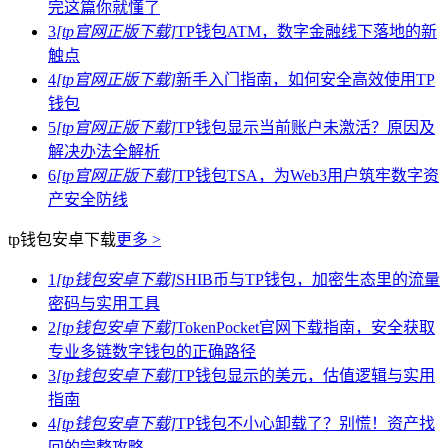
完这篇你就懂了
3
[tp官网正版下载]
TP钱包ATM，数字金融线下落地的新
触点
4
[tp官网正版下载]
新手入门指南，如何安全高效使用TP
钱包
5
[tp官网正版下载]
TP钱包显示当前账户未激活？原因及
解决办法全解析
6
[tp官网正版下载]
TP钱包TSA，为Web3用户筑牢数字资
产安全防线
tp钱包安卓下载
更多 >
1
[tp钱包安卓下载]
SHIB币与TP钱包，加密生态里的流量
密码与实用工具
2
[tp钱包安卓下载]
TokenPocket官网下载指南，安全获取
专业多链数字钱包的正确路径
3
[tp钱包安卓下载]
TP钱包显示的美元，估值逻辑与实用
指南
4
[tp钱包安卓下载]
TP钱包不小心卸载了？别慌！资产找
回的完整攻略