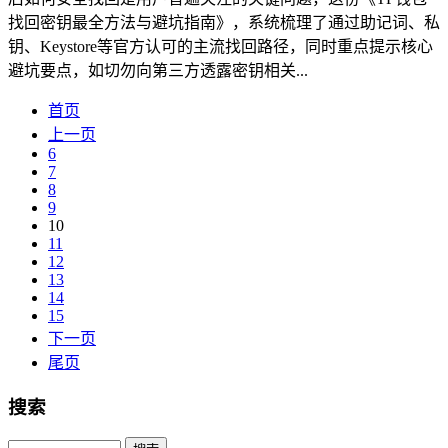
找回密钥最全方法与避坑指南》，系统梳理了通过助记词、私
钥、Keystore等官方认可的主流找回路径，同时重点提示核心
避坑要点，如切勿向第三方透露密钥相关...
首页
上一页
6
7
8
9
10
11
12
13
14
15
下一页
尾页
搜索
Search