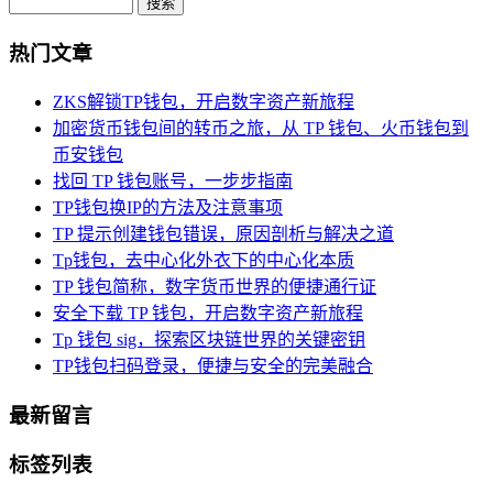
热门文章
ZKS解锁TP钱包，开启数字资产新旅程
加密货币钱包间的转币之旅，从 TP 钱包、火币钱包到
币安钱包
找回 TP 钱包账号，一步步指南
TP钱包换IP的方法及注意事项
TP 提示创建钱包错误，原因剖析与解决之道
Tp钱包，去中心化外衣下的中心化本质
TP 钱包简称，数字货币世界的便捷通行证
安全下载 TP 钱包，开启数字资产新旅程
Tp 钱包 sig，探索区块链世界的关键密钥
TP钱包扫码登录，便捷与安全的完美融合
最新留言
标签列表