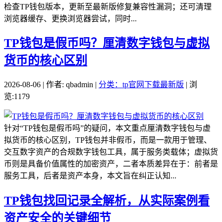
检查TP钱包版本，更新至最新版修复兼容性漏洞；还可清理
浏览器缓存、更换浏览器尝试，同时...
TP钱包是假币吗？厘清数字钱包与虚拟
货币的核心区别
2026-08-06 | 作者: qbadmin |
分类：tp官网下载最新版
| 浏
览:1179
针对“TP钱包是假币吗”的疑问，本文重点厘清数字钱包与虚
拟货币的核心区别，TP钱包并非假币，而是一款用于管理、
交互数字资产的合规数字钱包工具，属于服务类载体；虚拟货
币则是具备价值属性的加密资产，二者本质差异在于：前者是
服务工具，后者是资产本身，本文旨在纠正认知...
TP钱包找回记录全解析，从实际案例看
资产安全的关键细节