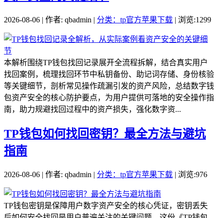
2026-08-06 | 作者: qbadmin |
分类：tp官方苹果下载
| 浏览:1299
本解析围绕TP钱包找回记录展开全流程拆解，结合真实用户
找回案例，梳理找回环节中私钥备份、助记词存储、身份核验
等关键细节，剖析常见操作疏漏引发的资产风险，总结数字钱
包资产安全的核心防护要点，为用户提供可落地的安全操作指
南，助力规避找回过程中的资产损失，强化数字资...
TP钱包如何找回密钥？最全方法与避坑
指南
2026-08-06 | 作者: qbadmin |
分类：tp官方苹果下载
| 浏览:976
TP钱包密钥是保障用户数字资产安全的核心凭证，密钥丢失
后如何安全找回是用户普遍关注的关键问题，这份《TP钱包