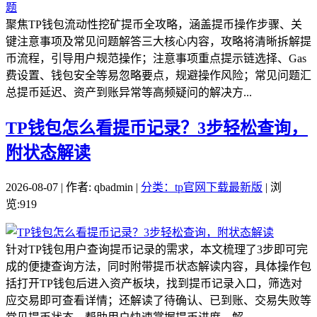
聚焦TP钱包流动性挖矿提币全攻略，涵盖提币操作步骤、关
键注意事项及常见问题解答三大核心内容，攻略将清晰拆解提
币流程，引导用户规范操作；注意事项重点提示链选择、Gas
费设置、钱包安全等易忽略要点，规避操作风险；常见问题汇
总提币延迟、资产到账异常等高频疑问的解决方...
TP钱包怎么看提币记录？3步轻松查询，
附状态解读
2026-08-07 | 作者: qbadmin |
分类：tp官网下载最新版
| 浏
览:919
针对TP钱包用户查询提币记录的需求，本文梳理了3步即可完
成的便捷查询方法，同时附带提币状态解读内容，具体操作包
括打开TP钱包后进入资产板块，找到提币记录入口，筛选对
应交易即可查看详情；还解读了待确认、已到账、交易失败等