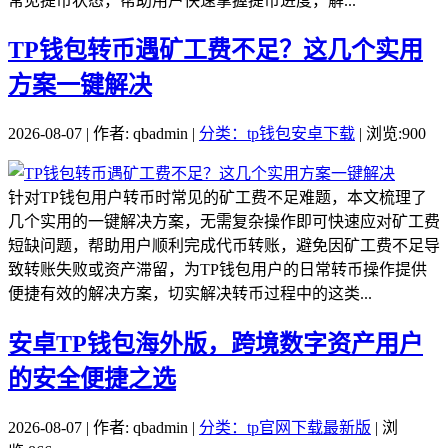
常见提币状态，帮助用户快速掌握提币进度，解...
TP钱包转币遇矿工费不足？这几个实用
方案一键解决
2026-08-07 | 作者: qbadmin |
分类：tp钱包安卓下载
| 浏览:900
针对TP钱包用户转币时常见的矿工费不足难题，本文梳理了
几个实用的一键解决方案，无需复杂操作即可快速应对矿工费
短缺问题，帮助用户顺利完成代币转账，避免因矿工费不足导
致转账失败或资产滞留，为TP钱包用户的日常转币操作提供
便捷有效的解决方案，切实解决转币过程中的这类...
安卓TP钱包海外版，跨境数字资产用户
的安全便捷之选
2026-08-07 | 作者: qbadmin |
分类：tp官网下载最新版
| 浏