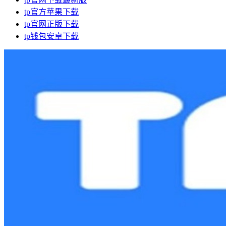
tp官方苹果下载
tp官网正版下载
tp钱包安卓下载