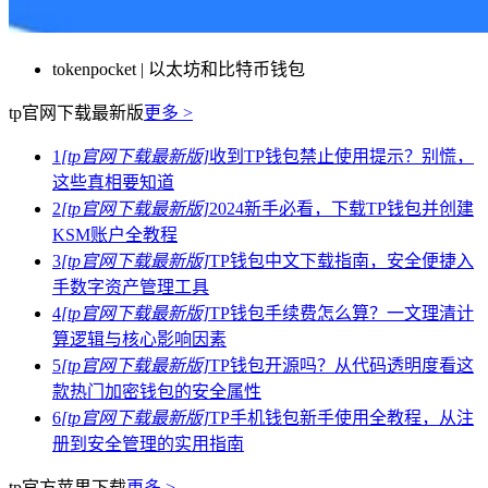
tokenpocket | 以太坊和比特币钱包
tp官网下载最新版
更多 >
1
[tp官网下载最新版]
收到TP钱包禁止使用提示？别慌，
这些真相要知道
2
[tp官网下载最新版]
2024新手必看，下载TP钱包并创建
KSM账户全教程
3
[tp官网下载最新版]
TP钱包中文下载指南，安全便捷入
手数字资产管理工具
4
[tp官网下载最新版]
TP钱包手续费怎么算？一文理清计
算逻辑与核心影响因素
5
[tp官网下载最新版]
TP钱包开源吗？从代码透明度看这
款热门加密钱包的安全属性
6
[tp官网下载最新版]
TP手机钱包新手使用全教程，从注
册到安全管理的实用指南
tp官方苹果下载
更多 >