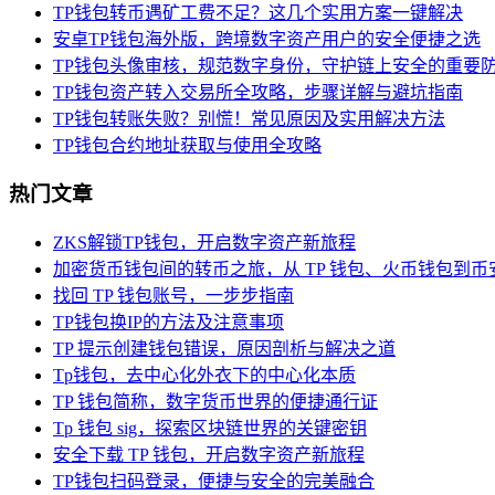
TP钱包转币遇矿工费不足？这几个实用方案一键解决
安卓TP钱包海外版，跨境数字资产用户的安全便捷之选
TP钱包头像审核，规范数字身份，守护链上安全的重要
TP钱包资产转入交易所全攻略，步骤详解与避坑指南
TP钱包转账失败？别慌！常见原因及实用解决方法
TP钱包合约地址获取与使用全攻略
热门文章
ZKS解锁TP钱包，开启数字资产新旅程
加密货币钱包间的转币之旅，从 TP 钱包、火币钱包到币
找回 TP 钱包账号，一步步指南
TP钱包换IP的方法及注意事项
TP 提示创建钱包错误，原因剖析与解决之道
Tp钱包，去中心化外衣下的中心化本质
TP 钱包简称，数字货币世界的便捷通行证
Tp 钱包 sig，探索区块链世界的关键密钥
安全下载 TP 钱包，开启数字资产新旅程
TP钱包扫码登录，便捷与安全的完美融合