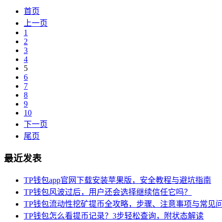
首页
上一页
1
2
3
4
5
6
7
8
9
10
下一页
尾页
最近发表
TP钱包app官网下载安装苹果版，安全教程与避坑指南
TP钱包风波过后，用户还会选择继续信任它吗？
TP钱包流动性挖矿提币全攻略，步骤、注意事项与常见
TP钱包怎么看提币记录？3步轻松查询，附状态解读