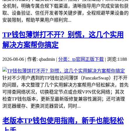
全机制，明确专属合规下载渠道，清晰指导用户完成安装包获
取、设备验证、信任开发者等关键步骤，全程规避苹果设备的
安装限制，帮助苹果用户顺利完...
TP钱包薄饼打不开？别慌，这几个实用
解决方案帮你搞定
2026-08-06 | 作者: qbadmin |
分类：tp官网正版下载
| 浏览:1188
针对不少用户遇到的TP钱包访问薄饼（PancakeSwap）打不开
的问题，本文整理了几个实用解决方案帮用户轻松解决，首先
可排查网络状况，切换稳定节点或合规VPN优化网络；其次
检查TP钱包版本，更新至最新版修复兼容性漏洞；还可清理
浏览器缓存、更换浏览器尝试，同时...
老版本TP钱包使用指南，新手也能轻松
上手