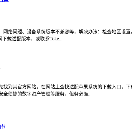
地区限制、网络问题、设备系统版本不兼容等，解决办法：检查地区
适配版本，或联系Toke...
4
要先找到其官方网站，在网站上查找适配苹果系统的下载入口，下
全便捷的数字资产管理等服务，但务必确...
细节