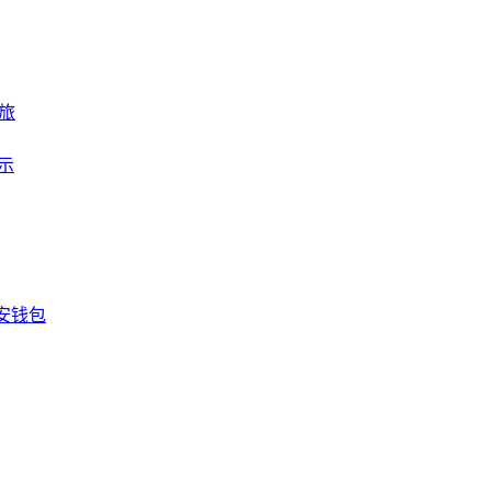
之旅
示
安钱包