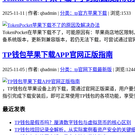
2025-11-11 | 作者: qbadmin |
分类：tp官方苹果下载
| 浏览:1533
TokenPocket在苹果下载不了，可能原因有：苹果商店
备系统版本，更新到兼容版本，若仍无法下载，可尝试通过官网下载
TP钱包苹果下载APP官网正版指南
2025-11-05 | 作者: qbadmin |
分类：tp官网下载最新版
| 浏览:124
，TP钱包在苹果设备上的下载，需通过官网正版渠道，用户
指引完成下载安装后，即可正常使用TP钱包的各项功能，享受安
最近发表
TP钱包是假币吗？厘清数字钱包与虚拟货币的核心区别
TP钱包找回记录全解析，从实际案例看资产安全的关键