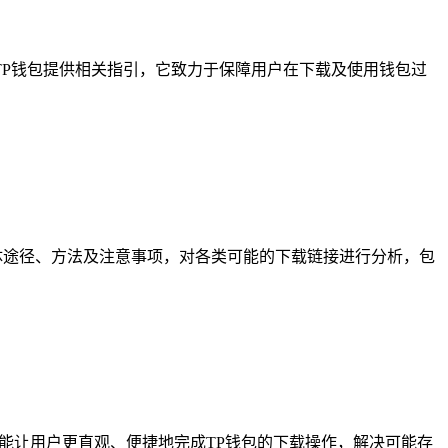
载TP钱包提供相关指引，它致力于保障用户在下载及使用钱包过
具体途径、方法及注意事项，对各类可能的下载链接进行分析，包
能让用户更直观、便捷地完成TP钱包的下载操作，解决可能存