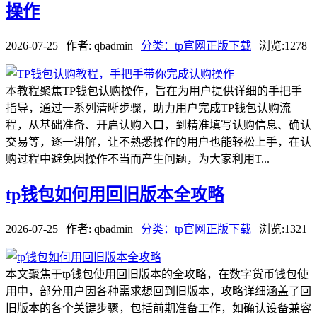
操作
2026-07-25 | 作者: qbadmin |
分类：tp官网正版下载
| 浏览:1278
本教程聚焦TP钱包认购操作，旨在为用户提供详细的手把手
指导，通过一系列清晰步骤，助力用户完成TP钱包认购流
程，从基础准备、开启认购入口，到精准填写认购信息、确认
交易等，逐一讲解，让不熟悉操作的用户也能轻松上手，在认
购过程中避免因操作不当而产生问题，为大家利用T...
tp钱包如何用回旧版本全攻略
2026-07-25 | 作者: qbadmin |
分类：tp官网正版下载
| 浏览:1321
本文聚焦于tp钱包使用回旧版本的全攻略，在数字货币钱包使
用中，部分用户因各种需求想回到旧版本，攻略详细涵盖了回
旧版本的各个关键步骤，包括前期准备工作，如确认设备兼容