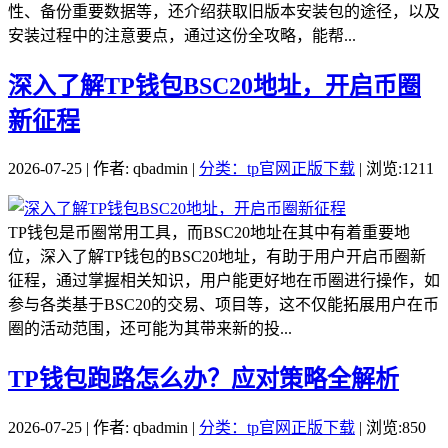
性、备份重要数据等，还介绍获取旧版本安装包的途径，以及
安装过程中的注意要点，通过这份全攻略，能帮...
深入了解TP钱包BSC20地址，开启币圈
新征程
2026-07-25 | 作者: qbadmin |
分类：tp官网正版下载
| 浏览:1211
TP钱包是币圈常用工具，而BSC20地址在其中有着重要地
位，深入了解TP钱包的BSC20地址，有助于用户开启币圈新
征程，通过掌握相关知识，用户能更好地在币圈进行操作，如
参与各类基于BSC20的交易、项目等，这不仅能拓展用户在币
圈的活动范围，还可能为其带来新的投...
TP钱包跑路怎么办？应对策略全解析
2026-07-25 | 作者: qbadmin |
分类：tp官网正版下载
| 浏览:850