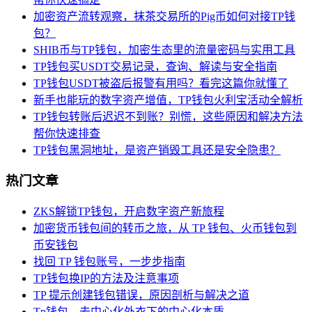
加密资产流转观察，抹茶交易所的Pig币如何对接TP钱
包？
SHIB币与TP钱包，加密生态里的流量密码与实用工具
TP钱包买USDT交易记录，查询、解读与安全指南
TP钱包USDT被盗后报警有用吗？看完这篇你就懂了
新手也能玩的数字资产增值，TP钱包火利宝活动全解析
TP钱包转账后迟迟不到账？别慌，这些原因和解决方法
帮你快速排查
TP钱包黑洞地址，是资产销毁工具还是安全隐患？
热门文章
ZKS解锁TP钱包，开启数字资产新旅程
加密货币钱包间的转币之旅，从 TP 钱包、火币钱包到
币安钱包
找回 TP 钱包账号，一步步指南
TP钱包换IP的方法及注意事项
TP 提示创建钱包错误，原因剖析与解决之道
Tp钱包，去中心化外衣下的中心化本质