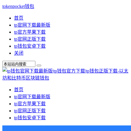
tokenpocket钱包
首页
tp官网下载最新版
tp官方苹果下载
tp官网正版下载
tp钱包安卓下载
关闭
首页
tp官网下载最新版
tp官方苹果下载
tp官网正版下载
tp钱包安卓下载