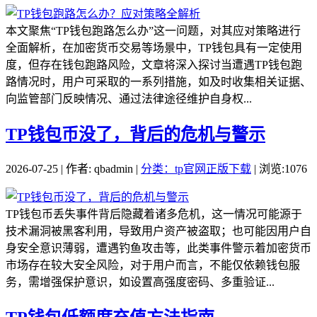
本文聚焦“TP钱包跑路怎么办”这一问题，对其应对策略进行
全面解析，在加密货币交易等场景中，TP钱包具有一定使用
度，但存在钱包跑路风险，文章将深入探讨当遭遇TP钱包跑
路情况时，用户可采取的一系列措施，如及时收集相关证据、
向监管部门反映情况、通过法律途径维护自身权...
TP钱包币没了，背后的危机与警示
2026-07-25 | 作者: qbadmin |
分类：tp官网正版下载
| 浏览:1076
TP钱包币丢失事件背后隐藏着诸多危机，这一情况可能源于
技术漏洞被黑客利用，导致用户资产被盗取；也可能因用户自
身安全意识薄弱，遭遇钓鱼攻击等，此类事件警示着加密货币
市场存在较大安全风险，对于用户而言，不能仅依赖钱包服
务，需增强保护意识，如设置高强度密码、多重验证...