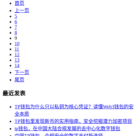
首页
上一页
5
6
7
8
9
10
11
12
13
14
下一页
尾页
最近发表
TP钱包为什么只以私钥为核心凭证？读懂Web3钱包的安
全本质
TP钱包里发现新币的实用指南，安全挖掘潜力加密项目
tp钱包，在中国大陆合规发展的去中心化数字钱包
中国TP钱包，合规安全的数字支付新选择