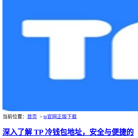
当前位置：
首页
>
tp官网正版下载
深入了解 TP 冷钱包地址，安全与便捷的