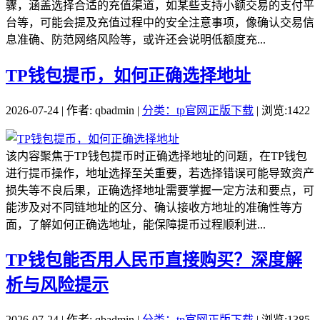
骤，涵盖选择合适的充值渠道，如某些支持小额交易的支付平
台等，可能会提及充值过程中的安全注意事项，像确认交易信
息准确、防范网络风险等，或许还会说明低额度充...
TP钱包提币，如何正确选择地址
2026-07-24 | 作者: qbadmin |
分类：tp官网正版下载
| 浏览:1422
该内容聚焦于TP钱包提币时正确选择地址的问题，在TP钱包
进行提币操作，地址选择至关重要，若选择错误可能导致资产
损失等不良后果，正确选择地址需要掌握一定方法和要点，可
能涉及对不同链地址的区分、确认接收方地址的准确性等方
面，了解如何正确选地址，能保障提币过程顺利进...
TP钱包能否用人民币直接购买？深度解
析与风险提示
2026-07-24 | 作者: qbadmin |
分类：tp官网正版下载
| 浏览:1385