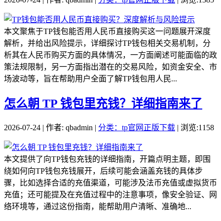
本文聚焦于TP钱包能否用人民币直接购买这一问题展开深度
解析，并给出风险提示，详细探讨TP钱包相关交易机制，分
析其在人民币购买方面的具体情况，一方面阐述可能面临的政
策法规限制，另一方面指出潜在的交易风险，如资金安全、市
场波动等，旨在帮助用户全面了解TP钱包用人民...
怎么朝 TP 钱包里充钱？详细指南来了
2026-07-24 | 作者: qbadmin |
分类：tp官网正版下载
| 浏览:1158
本文提供了向TP钱包充钱的详细指南，开篇点明主题，即围
绕如何向TP钱包充钱展开，后续可能会涵盖充钱的具体步
骤，比如选择合适的充值渠道，可能涉及法币充值或虚拟货币
充值；还可能提及在充值过程中的注意事项，像安全验证、网
络环境等，通过这份指南，能帮助用户清晰、准确地...