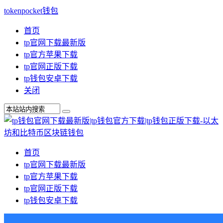
tokenpocket钱包
首页
tp官网下载最新版
tp官方苹果下载
tp官网正版下载
tp钱包安卓下载
关闭
首页
tp官网下载最新版
tp官方苹果下载
tp官网正版下载
tp钱包安卓下载