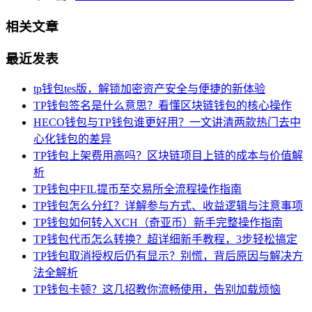
相关文章
最近发表
tp钱包tes版，解锁加密资产安全与便捷的新体验
TP钱包签名是什么意思？看懂区块链钱包的核心操作
HECO钱包与TP钱包谁更好用？一文讲清两款热门去中
心化钱包的差异
TP钱包上架费用高吗？区块链项目上链的成本与价值解
析
TP钱包中FIL提币至交易所全流程操作指南
TP钱包怎么分红？详解参与方式、收益逻辑与注意事项
TP钱包如何转入XCH（奇亚币）新手完整操作指南
TP钱包代币怎么转换？超详细新手教程，3步轻松搞定
TP钱包取消授权后仍有显示？别慌，背后原因与解决方
法全解析
TP钱包卡顿？这几招教你流畅使用，告别加载烦恼