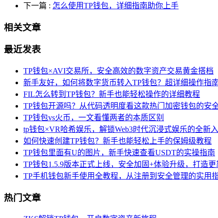
下一篇
:
怎么使用TP钱包，详细指南助你上手
相关文章
最近发表
TP钱包×AVI交易所，安全高效的数字资产交易黄金搭档
新手友好，如何将数字货币转入TP钱包？超详细操作指
FIL怎么转到TP钱包？新手也能轻松操作的详细教程
TP钱包开源吗？从代码透明度看这款热门加密钱包的安
TP钱包vs火币，一文看懂两者的本质区别
tp钱包×VR哈希娱乐，解锁Web3时代沉浸式娱乐的全新
如何快速创建TP钱包？新手也能轻松上手的保姆级教程
TP钱包里面有U的图片，新手快速查看USDT的实操指南
TP钱包1.5.9版本正式上线，安全加固+体验升级，打造更
TP手机钱包新手使用全教程，从注册到安全管理的实用
热门文章