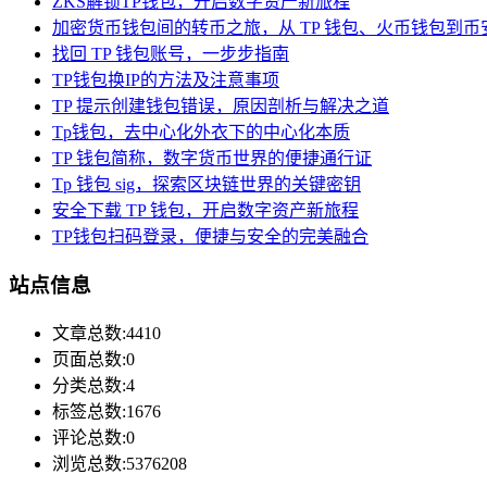
ZKS解锁TP钱包，开启数字资产新旅程
加密货币钱包间的转币之旅，从 TP 钱包、火币钱包到币
找回 TP 钱包账号，一步步指南
TP钱包换IP的方法及注意事项
TP 提示创建钱包错误，原因剖析与解决之道
Tp钱包，去中心化外衣下的中心化本质
TP 钱包简称，数字货币世界的便捷通行证
Tp 钱包 sig，探索区块链世界的关键密钥
安全下载 TP 钱包，开启数字资产新旅程
TP钱包扫码登录，便捷与安全的完美融合
站点信息
文章总数:4410
页面总数:0
分类总数:4
标签总数:1676
评论总数:0
浏览总数:5376208