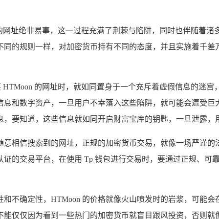
oon 的网址绝非易事，这一过程充满了荆棘与陷阱，同时也伴随
不同的规则一样，对加密货币持有不同的态度，并且实施着千差万
买 HTMoon 的网址时，就如同置身于一个充斥着虚假信息的
信息和数字资产，一旦用户不幸落入这些陷阱，就可能会遭受巨
息，要知道，这些信息就如同开启财富宝库的钥匙，一旦泄露，用
随意相信搜索到的网址，正规的加密货币交易，就像一场严谨的
证的交易平台，在使用 Tp 钱包进行交易时，要通过正规、可
和不确定性，HTMoon 的价格就像火山喷发时的岩浆，可能
不能仅仅因为看到一些热门的加密货币就盲目跟风投资，否则就像