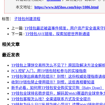
本文地址：
https://www.hlj5hos.com/hjqy/1086.html
标签：
子钱包创建流程
上一篇:
TP钱包最近被盗事件频发，用户资产安全谁来守
下一篇
:
TP钱包AVE链接，探索加密世界新通道
相关文章
最近发表
TP钱包上薄饼交易所怎么不见了？原因及解决方法全解
PCL挖矿入门，用TP钱包轻松参与的实操指南
TP钱包弹出病毒危险提示？别慌！这份权威处理指南请
收到TP钱包禁止使用提示？别慌，这些真相要知道
新手必看，如何用TP钱包安全购买宝贝狗（Baby Doge）
TP钱包全球排名稳步提升，解码其Web3赛道的全球竞争
TP钱包客服怎么找？全渠道联系方式及安全提示
TP钱包为什么只以私钥为核心凭证？读懂Web3钱包的安