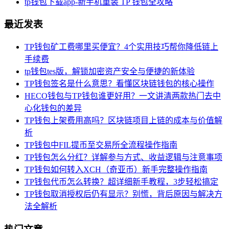
tp钱包下载app-新手机重装 TP 钱包全攻略
最近发表
TP钱包矿工费哪里买便宜？4个实用技巧帮你降低链上
手续费
tp钱包tes版，解锁加密资产安全与便捷的新体验
TP钱包签名是什么意思？看懂区块链钱包的核心操作
HECO钱包与TP钱包谁更好用？一文讲清两款热门去中
心化钱包的差异
TP钱包上架费用高吗？区块链项目上链的成本与价值解
析
TP钱包中FIL提币至交易所全流程操作指南
TP钱包怎么分红？详解参与方式、收益逻辑与注意事项
TP钱包如何转入XCH（奇亚币）新手完整操作指南
TP钱包代币怎么转换？超详细新手教程，3步轻松搞定
TP钱包取消授权后仍有显示？别慌，背后原因与解决方
法全解析