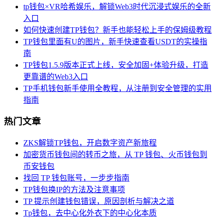
tp钱包×VR哈希娱乐，解锁Web3时代沉浸式娱乐的全新
入口
如何快速创建TP钱包？新手也能轻松上手的保姆级教程
TP钱包里面有U的图片，新手快速查看USDT的实操指
南
TP钱包1.5.9版本正式上线，安全加固+体验升级，打造
更靠谱的Web3入口
TP手机钱包新手使用全教程，从注册到安全管理的实用
指南
热门文章
ZKS解锁TP钱包，开启数字资产新旅程
加密货币钱包间的转币之旅，从 TP 钱包、火币钱包到
币安钱包
找回 TP 钱包账号，一步步指南
TP钱包换IP的方法及注意事项
TP 提示创建钱包错误，原因剖析与解决之道
Tp钱包，去中心化外衣下的中心化本质