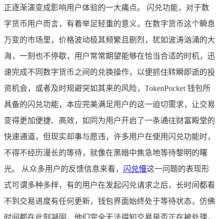
正逐渐演变成影响用户体验的一大痛点。 闪兑功能，对于数
字货币用户而言，有着举足轻重的意义，在数字货币这个瞬息
万变的市场里，价格波动极其频繁且剧烈，犹如波涛汹涌的大
海，一刻也不停歇，用户常常期望能够在恰当合适的时机，迅
速完成不同数字货币之间的兑换操作，以便抓住转瞬即逝的投
资机会，或者及时规避突如其来的风险，TokenPocket 钱包所
具备的闪兑功能，本应完美满足用户的这一迫切需求，让交易
变得更加便捷、高效，如同为用户开启了一条通往财富殿堂的
快速通道，但现实却事与愿违，许多用户在使用闪兑功能时，
不得不经历漫长的等待，就像在黑暗中焦急地等待黎明的曙
光。 从众多用户的反馈信息来看，
闪兑慢
这一问题的表现形
式可谓多种多样，有的用户在发起闪兑请求之后，长时间都看
不到交易进度有任何更新，钱包界面始终处于等待状态，仿佛
时间都在此刻凝固，他们完全无法得知交易是否正在被处理，