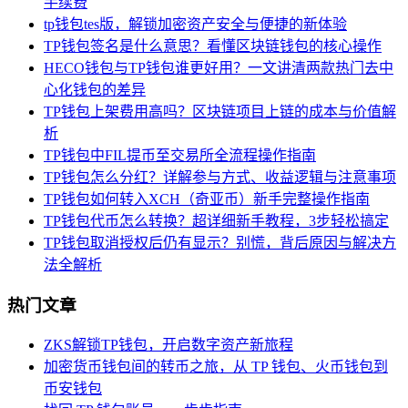
手续费
tp钱包tes版，解锁加密资产安全与便捷的新体验
TP钱包签名是什么意思？看懂区块链钱包的核心操作
HECO钱包与TP钱包谁更好用？一文讲清两款热门去中
心化钱包的差异
TP钱包上架费用高吗？区块链项目上链的成本与价值解
析
TP钱包中FIL提币至交易所全流程操作指南
TP钱包怎么分红？详解参与方式、收益逻辑与注意事项
TP钱包如何转入XCH（奇亚币）新手完整操作指南
TP钱包代币怎么转换？超详细新手教程，3步轻松搞定
TP钱包取消授权后仍有显示？别慌，背后原因与解决方
法全解析
热门文章
ZKS解锁TP钱包，开启数字资产新旅程
加密货币钱包间的转币之旅，从 TP 钱包、火币钱包到
币安钱包