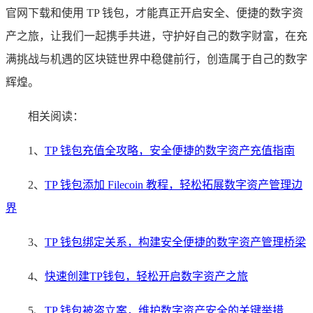
官网下载和使用 TP 钱包，才能真正开启安全、便捷的数字资
产之旅，让我们一起携手共进，守护好自己的数字财富，在充
满挑战与机遇的区块链世界中稳健前行，创造属于自己的数字
辉煌。
相关阅读：
1、
TP 钱包充值全攻略，安全便捷的数字资产充值指南
2、
TP 钱包添加 Filecoin 教程，轻松拓展数字资产管理边
界
3、
TP 钱包绑定关系，构建安全便捷的数字资产管理桥梁
4、
快速创建TP钱包，轻松开启数字资产之旅
5、
TP 钱包被盗立案，维护数字资产安全的关键举措