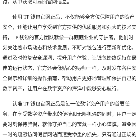
讨，从中获取可靠的官网信息。
使用 TP 钱包官网正品，不仅能够全方位保障用户的资产
安全，还能让用户享受到官方提供的优质服务和强大的技术支
持，TP 钱包的官方团队就像一群兢兢业业的守护者，他们时
刻关注着市场动态和技术发展，不断对钱包进行更新和优化，
通过及时修复安全漏洞，提升用户体验，让钱包始终保持在最
佳的运行状态，官方还会像贴心的导师一样，及时发布各种安
全提示和详细的操作指南，帮助用户更好地管理和保护自己的
数字资产，让用户在数字资产的海洋中能够安心航行。
认准 TP 钱包官网正品是每一位数字资产用户的首要任
务，在享受数字资产带来的便捷和无限机遇的同时，用户一定
要时刻保持警惕，就像守护自己的宝藏一样小心谨慎，避免因
一时的疏忽访问假冒网站而遭受惨重的损失，只有通过正规的