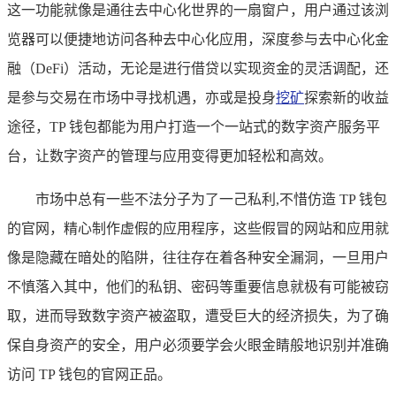
这一功能就像是通往去中心化世界的一扇窗户，用户通过该浏
览器可以便捷地访问各种去中心化应用，深度参与去中心化金
融（DeFi）活动，无论是进行借贷以实现资金的灵活调配，还
是参与交易在市场中寻找机遇，亦或是投身
挖矿
探索新的收益
途径，TP 钱包都能为用户打造一个一站式的数字资产服务平
台，让数字资产的管理与应用变得更加轻松和高效。
市场中总有一些不法分子为了一己私利,不惜仿造 TP 钱包
的官网，精心制作虚假的应用程序，这些假冒的网站和应用就
像是隐藏在暗处的陷阱，往往存在着各种安全漏洞，一旦用户
不慎落入其中，他们的私钥、密码等重要信息就极有可能被窃
取，进而导致数字资产被盗取，遭受巨大的经济损失，为了确
保自身资产的安全，用户必须要学会火眼金睛般地识别并准确
访问 TP 钱包的官网正品。