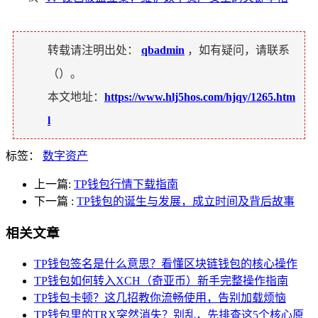
转载请注明出处：
qbadmin
，如有疑问，请联系
（
）。
本文地址：
https://www.hlj5hos.com/hjqy/1265.htm
l
标签：
数字资产
上一篇:
TP钱包行情下载指南
下一篇
:
TP钱包的诞生与发展，成立时间及背后故事
相关文章
TP钱包签名是什么意思？看懂区块链钱包的核心操作
TP钱包如何转入XCH（奇亚币）新手完整操作指南
TP钱包卡顿？这几招教你流畅使用，告别加载烦恼
TP钱包里的TRX突然消失？别乱，先排查这5个核心原