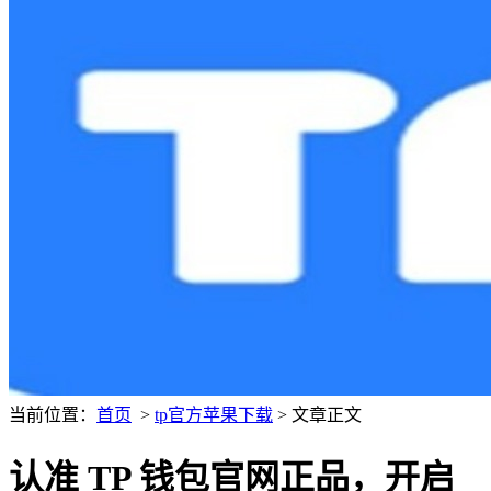
当前位置：
首页
>
tp官方苹果下载
> 文章正文
认准 TP 钱包官网正品，开启