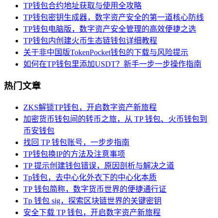
TP钱包合约地址获取与使用全攻略
TP钱包密钥生成器，数字资产安全的第一道核心防线
TP钱包电脑版，数字资产安全管理的高效便捷之选
TP钱包内创建火币生态链钱包详细教程
关于非中国版TokenPocket钱包的下载与风险提示
如何在TP钱包里添加USDT？新手一步一步操作指南
热门文章
ZKS解锁TP钱包，开启数字资产新旅程
加密货币钱包间的转币之旅，从 TP 钱包、火币钱包到
币安钱包
找回 TP 钱包账号，一步步指南
TP钱包换IP的方法及注意事项
TP 提示创建钱包错误，原因剖析与解决之道
Tp钱包，去中心化外衣下的中心化本质
TP 钱包简称，数字货币世界的便捷通行证
Tp 钱包 sig，探索区块链世界的关键密钥
安全下载 TP 钱包，开启数字资产新旅程