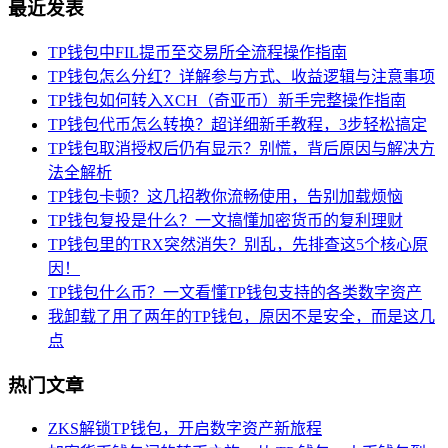
最近发表
TP钱包中FIL提币至交易所全流程操作指南
TP钱包怎么分红？详解参与方式、收益逻辑与注意事项
TP钱包如何转入XCH（奇亚币）新手完整操作指南
TP钱包代币怎么转换？超详细新手教程，3步轻松搞定
TP钱包取消授权后仍有显示？别慌，背后原因与解决方
法全解析
TP钱包卡顿？这几招教你流畅使用，告别加载烦恼
TP钱包复投是什么？一文搞懂加密货币的复利理财
TP钱包里的TRX突然消失？别乱，先排查这5个核心原
因！
TP钱包什么币？一文看懂TP钱包支持的各类数字资产
我卸载了用了两年的TP钱包，原因不是安全，而是这几
点
热门文章
ZKS解锁TP钱包，开启数字资产新旅程