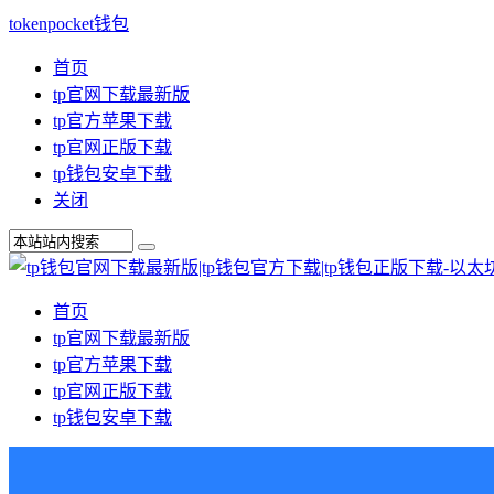
tokenpocket钱包
首页
tp官网下载最新版
tp官方苹果下载
tp官网正版下载
tp钱包安卓下载
关闭
首页
tp官网下载最新版
tp官方苹果下载
tp官网正版下载
tp钱包安卓下载