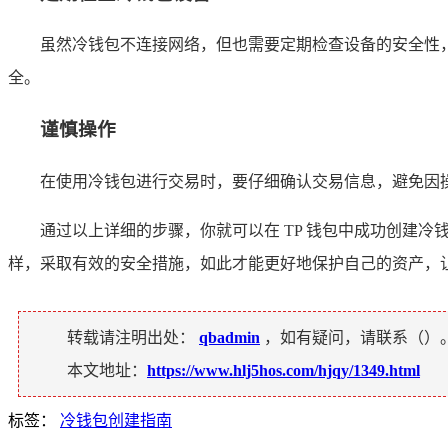
虽然冷钱包不连接网络，但也需要定期检查设备的安全性
全。
谨慎操作
在使用冷钱包进行交易时，要仔细确认交易信息，避免因
通过以上详细的步骤，你就可以在 TP 钱包中成功创建
样，采取有效的安全措施，如此才能更好地保护自己的资产，
转载请注明出处：
qbadmin
，如有疑问，请联系（
）
本文地址：
https://www.hlj5hos.com/hjqy/1349.html
标签：
冷钱包创建指南