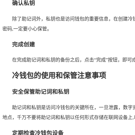
确认私钥
除了助记词外，私钥也是访问钱包的重要信息，在创建冷钱
密码,一定要小心保管。
完成创建
在完成助记词和私钥的备份之后，点击“完成”按钮，即可成
冷钱包的使用和保管注意事项
安全保管助记词和私钥
助记词和私钥是访问冷钱包的关键所在，一旦泄露，数字
地点，千万不要将助记词和私钥以任何形式存储在联网设备上,
定期检查冷钱包设备