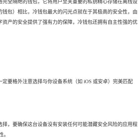
络完全隔绝的钱包，它将用户至关重要的私钥精心存储在离线设
的钱包）相比，冷钱包最大的闪光点就在于其极高的安全性，由
字资产的安全提供了强有力的保障，冷钱包还拥有自主性强的优
定要格外注意选择与你设备系统（如 iOS 或安卓）完美匹配
选择，要确保这台设备没有安装任何可能潜藏安全风险的应用程
性。