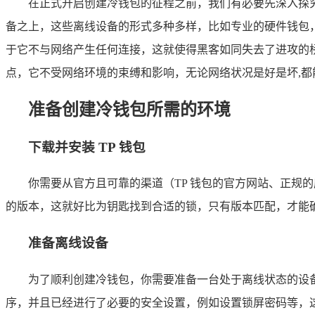
在正式开启创建冷钱包的征程之前，我们有必要先深入探
备之上，这些离线设备的形式多种多样，比如专业的硬件钱包
于它不与网络产生任何连接，这就使得黑客如同失去了进攻的
点，它不受网络环境的束缚和影响，无论网络状况是好是坏,都
准备创建冷钱包所需的环境
下载并安装 TP 钱包
你需要从官方且可靠的渠道（TP 钱包的官方网站、正规的
的版本，这就好比为钥匙找到合适的锁，只有版本匹配，才能确
准备离线设备
为了顺利创建冷钱包，你需要准备一台处于离线状态的设
序，并且已经进行了必要的安全设置，例如设置锁屏密码等，