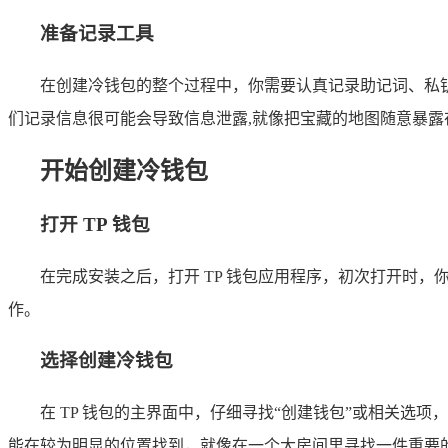
准备记录工具
在创建冷钱包的整个过程中，你需要认真记录助记词、私
们记录信息很可能会导致信息泄露,就像把宝藏的地图随意暴露
开始创建冷钱包
打开 TP 钱包
在完成安装之后，打开 TP 钱包应用程序，初次打开时
作。
选择创建冷钱包
在 TP 钱包的主界面中，仔细寻找“创建钱包”或相关选
能在较为明显的位置找到，就像在一个大房间里寻找一件重要