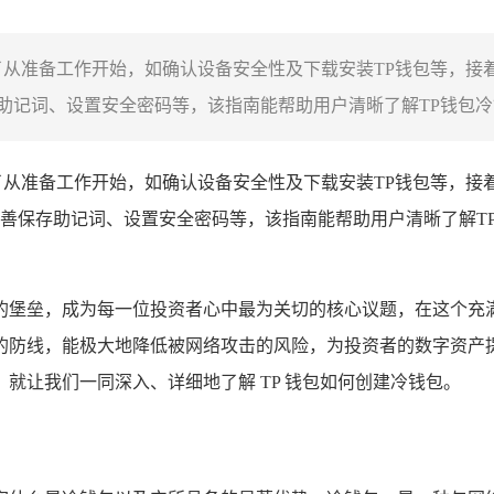
了从准备工作开始，如确认设备安全性及下载安装TP钱包等，接
记词、设置安全密码等，该指南能帮助用户清晰了解TP钱包冷钱
了从准备工作开始，如确认设备安全性及下载安装TP钱包等，接
善保存助记词、设置安全密码等，该指南能帮助用户清晰了解T
的堡垒，成为每一位投资者心中最为关切的核心议题，在这个充
防线，能极大地降低被网络攻击的风险，为投资者的数字资产提
就让我们一同深入、详细地了解 TP 钱包如何创建冷钱包。