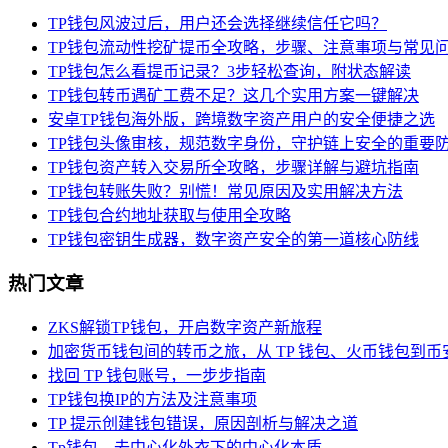
TP钱包风波过后，用户还会选择继续信任它吗？
TP钱包流动性挖矿提币全攻略，步骤、注意事项与常见
TP钱包怎么看提币记录？3步轻松查询，附状态解读
TP钱包转币遇矿工费不足？这几个实用方案一键解决
安卓TP钱包海外版，跨境数字资产用户的安全便捷之选
TP钱包头像审核，规范数字身份，守护链上安全的重要
TP钱包资产转入交易所全攻略，步骤详解与避坑指南
TP钱包转账失败？别慌！常见原因及实用解决方法
TP钱包合约地址获取与使用全攻略
TP钱包密钥生成器，数字资产安全的第一道核心防线
热门文章
ZKS解锁TP钱包，开启数字资产新旅程
加密货币钱包间的转币之旅，从 TP 钱包、火币钱包到币
找回 TP 钱包账号，一步步指南
TP钱包换IP的方法及注意事项
TP 提示创建钱包错误，原因剖析与解决之道
Tp钱包，去中心化外衣下的中心化本质