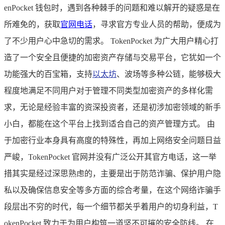
enPocket 钱包时，遇到各种棘手的问题和难以解开的疑惑是在
所难免的，获取
官网电话
，寻求官方专业人员的帮助，便成为
了不少用户心中急切的需求。 TokenPocket 为广大用户精心打
造了一个安全且便捷的加密资产存储与交易平台，它犹如一个
功能强大的百宝箱，支持
以太坊
、波场等多种公链，能够极大
程度地满足不同用户对于管理不同类型加密资产的多样化需
求，无论是经验丰富的资深投资者，还是初涉加密领域的新手
小白，都能在这个平台上找到适合自己的资产管理方式。 由
于加密行业本身具有高度的特殊性，再加上网络安全问题日益
严峻，TokenPocket 官网并没有广泛公开其官方电话，这一举
措其实是经过深思熟虑的，主要是出于防范诈骗、保护用户隐
私以及确保信息安全等多方面的综合考量，在这个网络诈骗手
段层出不穷的时代，每一个细节都关乎着用户的切身利益，T
okenPocket 致力于为用户构筑一道坚不可摧的安全防线。 在