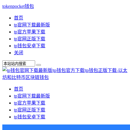
tokenpocket钱包
首页
tp官网下载最新版
tp官方苹果下载
tp官网正版下载
tp钱包安卓下载
关闭
首页
tp官网下载最新版
tp官方苹果下载
tp官网正版下载
tp钱包安卓下载