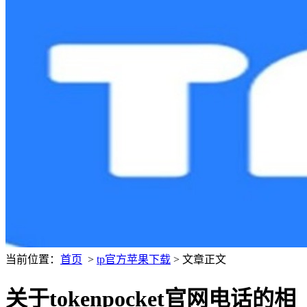
当前位置：
首页
>
tp官方苹果下载
> 文章正文
关于tokenpocket官网电话的相