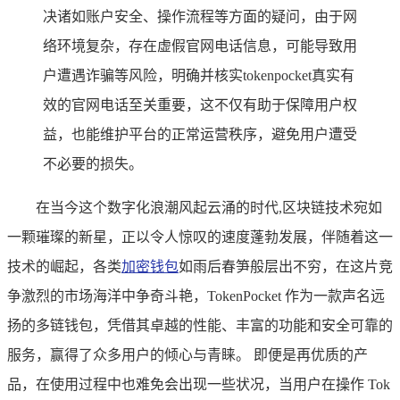
决诸如账户安全、操作流程等方面的疑问，由于网
络环境复杂，存在虚假官网电话信息，可能导致用
户遭遇诈骗等风险，明确并核实tokenpocket真实有
效的官网电话至关重要，这不仅有助于保障用户权
益，也能维护平台的正常运营秩序，避免用户遭受
不必要的损失。
在当今这个数字化浪潮风起云涌的时代,区块链技术宛如
一颗璀璨的新星，正以令人惊叹的速度蓬勃发展，伴随着这一
技术的崛起，各类
加密钱包
如雨后春笋般层出不穷，在这片竞
争激烈的市场海洋中争奇斗艳，TokenPocket 作为一款声名远
扬的多链钱包，凭借其卓越的性能、丰富的功能和安全可靠的
服务，赢得了众多用户的倾心与青睐。 即便是再优质的产
品，在使用过程中也难免会出现一些状况，当用户在操作 Tok