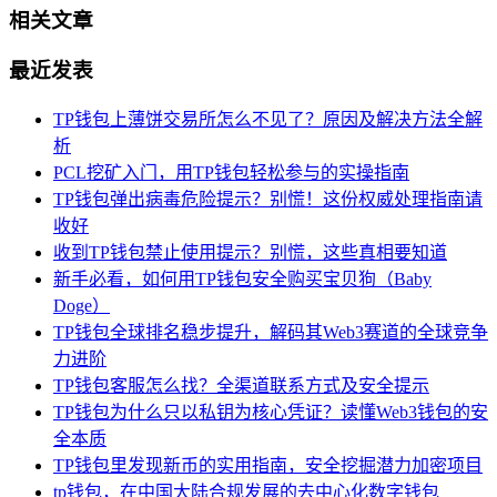
相关文章
最近发表
TP钱包上薄饼交易所怎么不见了？原因及解决方法全解
析
PCL挖矿入门，用TP钱包轻松参与的实操指南
TP钱包弹出病毒危险提示？别慌！这份权威处理指南请
收好
收到TP钱包禁止使用提示？别慌，这些真相要知道
新手必看，如何用TP钱包安全购买宝贝狗（Baby
Doge）
TP钱包全球排名稳步提升，解码其Web3赛道的全球竞争
力进阶
TP钱包客服怎么找？全渠道联系方式及安全提示
TP钱包为什么只以私钥为核心凭证？读懂Web3钱包的安
全本质
TP钱包里发现新币的实用指南，安全挖掘潜力加密项目
tp钱包，在中国大陆合规发展的去中心化数字钱包