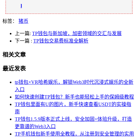
l
标签：
猪币
上一篇:
TP钱包与新加坡，加密领域的交汇与发展
下一篇
:
TP钱包交易费标准全解析
相关文章
最近发表
tp钱包×VR哈希娱乐，解锁Web3时代沉浸式娱乐的全新
入口
如何快速创建TP钱包？新手也能轻松上手的保姆级教程
TP钱包里面有U的图片，新手快速查看USDT的实操指
南
TP钱包1.5.9版本正式上线，安全加固+体验升级，打造
更靠谱的Web3入口
TP手机钱包新手使用全教程，从注册到安全管理的实用