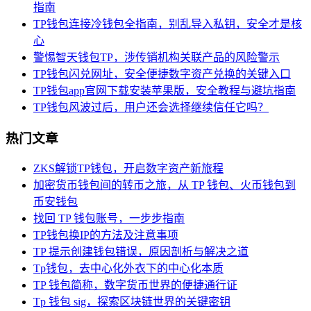
指南
TP钱包连接冷钱包全指南，别乱导入私钥，安全才是核
心
警惕智天钱包TP，涉传销机构关联产品的风险警示
TP钱包闪兑网址，安全便捷数字资产兑换的关键入口
TP钱包app官网下载安装苹果版，安全教程与避坑指南
TP钱包风波过后，用户还会选择继续信任它吗？
热门文章
ZKS解锁TP钱包，开启数字资产新旅程
加密货币钱包间的转币之旅，从 TP 钱包、火币钱包到
币安钱包
找回 TP 钱包账号，一步步指南
TP钱包换IP的方法及注意事项
TP 提示创建钱包错误，原因剖析与解决之道
Tp钱包，去中心化外衣下的中心化本质
TP 钱包简称，数字货币世界的便捷通行证
Tp 钱包 sig，探索区块链世界的关键密钥