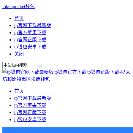
tokenpocket钱包
首页
tp官网下载最新版
tp官方苹果下载
tp官网正版下载
tp钱包安卓下载
关闭
首页
tp官网下载最新版
tp官方苹果下载
tp官网正版下载
tp钱包安卓下载