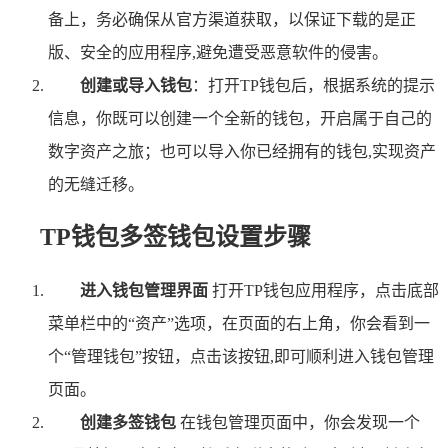
备上，务必确保从官方渠道获取，以保证下载的是正
版、安全的应用程序,避免遭受恶意软件的侵害。
创建或导入钱包
：打开TP钱包后，根据系统的提示
信息，你既可以创建一个全新的钱包，开启属于自己的
数字资产之旅；也可以导入你已经拥有的钱包,实现资产
的无缝迁移。
TP钱包多签钱包设置步骤
进入钱包管理界面
打开TP钱包应用程序，点击底部
菜单栏中的“资产”选项，在页面的右上角，你会看到一
个“管理钱包”按钮，点击该按钮,即可顺利进入钱包管理
页面。
创建多签钱包
在钱包管理页面中，你会发现一个