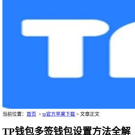
当前位置：
首页
>
tp官方苹果下载
> 文章正文
TP钱包多签钱包设置方法全解