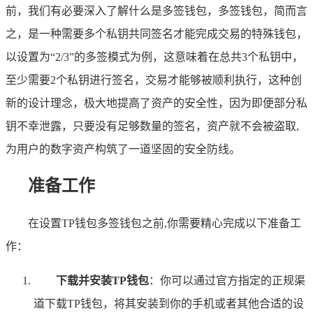
前，我们有必要深入了解什么是多签钱包，多签钱包，简而言
之，是一种需要多个私钥共同签名才能完成交易的特殊钱包，
以设置为“2/3”的多签模式为例，这意味着在总共3个私钥中，
至少需要2个私钥进行签名，交易才能够被顺利执行，这种创
新的设计理念，极大地提高了资产的安全性，因为即便部分私
钥不幸泄露，只要没有足够数量的签名，资产就不会被盗取,
为用户的数字资产构筑了一道坚固的安全防线。
准备工作
在设置TP钱包多签钱包之前,你需要精心完成以下准备工
作：
下载并安装TP钱包
：你可以通过官方指定的正规渠
道下载TP钱包，将其安装到你的手机或者其他合适的设