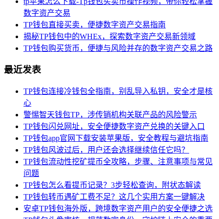
tp苹果怎么下载-Tp钱包买卖币操作视频，带你轻松掌握
数字资产交易
TP钱包直接买卖，便捷数字资产交易指南
揭秘TP钱包中的WHEx，探索数字资产交易新领域
TP钱包购买货币，便捷与风险并存的数字资产交易之路
最近发表
TP钱包连接冷钱包全指南，别乱导入私钥，安全才是核
心
警惕智天钱包TP，涉传销机构关联产品的风险警示
TP钱包闪兑网址，安全便捷数字资产兑换的关键入口
TP钱包app官网下载安装苹果版，安全教程与避坑指南
TP钱包风波过后，用户还会选择继续信任它吗？
TP钱包流动性挖矿提币全攻略，步骤、注意事项与常见
问题
TP钱包怎么看提币记录？3步轻松查询，附状态解读
TP钱包转币遇矿工费不足？这几个实用方案一键解决
安卓TP钱包海外版，跨境数字资产用户的安全便捷之选