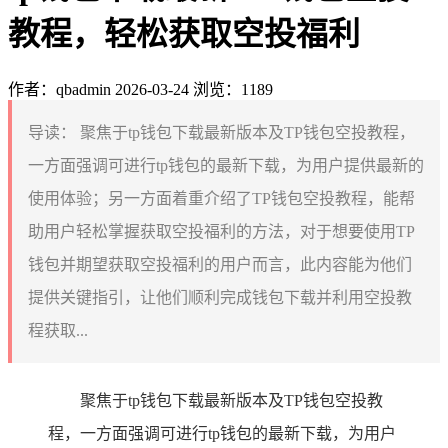
教程，轻松获取空投福利
作者：qbadmin
2026-03-24
浏览：1189
导读：
聚焦于tp钱包下载最新版本及TP钱包空投教程，
一方面强调可进行tp钱包的最新下载，为用户提供最新的
使用体验；另一方面着重介绍了TP钱包空投教程，能帮
助用户轻松掌握获取空投福利的方法，对于想要使用TP
钱包并期望获取空投福利的用户而言，此内容能为他们
提供关键指引，让他们顺利完成钱包下载并利用空投教
程获取...
聚焦于tp钱包下载最新版本及TP钱包空投教
程，一方面强调可进行tp钱包的最新下载，为用户