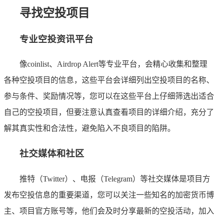
寻找空投项目
专业空投资讯平台
像coinlist、Airdrop Alert等专业平台，会精心收集和整理
各种空投项目的信息，这些平台会详细列出空投项目的名称、
参与条件、奖励情况等，您可以在这些平台上仔细筛选出适合
自己的空投项目，但要注意认真查看项目的详细介绍，充分了
解其真实性和合法性，避免陷入不良项目的陷阱。
社交媒体和社区
推特（Twitter）、电报（Telegram）等社交媒体是项目方
发布空投信息的重要渠道，您可以关注一些知名的加密货币博
主、项目官方账号等，他们会及时分享最新的空投活动，加入