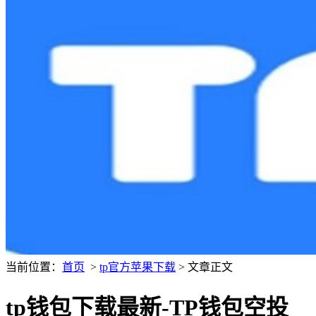
当前位置：
首页
>
tp官方苹果下载
> 文章正文
tp钱包下载最新-TP钱包空投