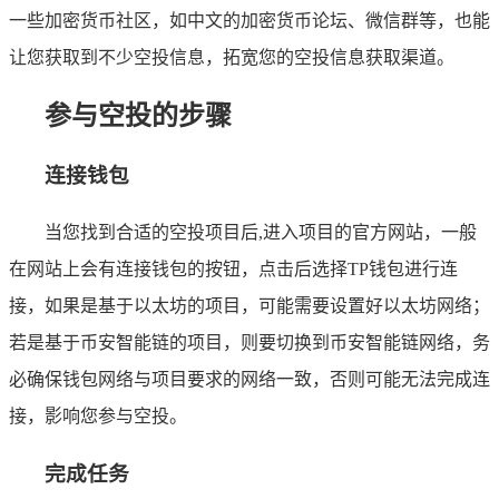
一些加密货币社区，如中文的加密货币论坛、微信群等，也能
让您获取到不少空投信息，拓宽您的空投信息获取渠道。
参与空投的步骤
连接钱包
当您找到合适的空投项目后,进入项目的官方网站，一般
在网站上会有连接钱包的按钮，点击后选择TP钱包进行连
接，如果是基于以太坊的项目，可能需要设置好以太坊网络；
若是基于币安智能链的项目，则要切换到币安智能链网络，务
必确保钱包网络与项目要求的网络一致，否则可能无法完成连
接，影响您参与空投。
完成任务