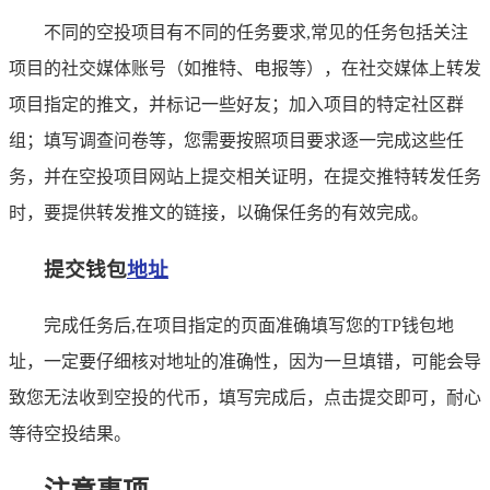
不同的空投项目有不同的任务要求,常见的任务包括关注
项目的社交媒体账号（如推特、电报等），在社交媒体上转发
项目指定的推文，并标记一些好友；加入项目的特定社区群
组；填写调查问卷等，您需要按照项目要求逐一完成这些任
务，并在空投项目网站上提交相关证明，在提交推特转发任务
时，要提供转发推文的链接，以确保任务的有效完成。
提交钱包
地址
完成任务后,在项目指定的页面准确填写您的TP钱包地
址，一定要仔细核对地址的准确性，因为一旦填错，可能会导
致您无法收到空投的代币，填写完成后，点击提交即可，耐心
等待空投结果。