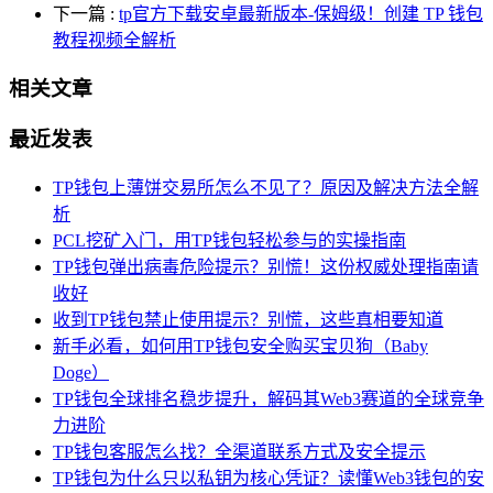
下一篇
:
tp官方下载安卓最新版本-保姆级！创建 TP 钱包
教程视频全解析
相关文章
最近发表
TP钱包上薄饼交易所怎么不见了？原因及解决方法全解
析
PCL挖矿入门，用TP钱包轻松参与的实操指南
TP钱包弹出病毒危险提示？别慌！这份权威处理指南请
收好
收到TP钱包禁止使用提示？别慌，这些真相要知道
新手必看，如何用TP钱包安全购买宝贝狗（Baby
Doge）
TP钱包全球排名稳步提升，解码其Web3赛道的全球竞争
力进阶
TP钱包客服怎么找？全渠道联系方式及安全提示
TP钱包为什么只以私钥为核心凭证？读懂Web3钱包的安