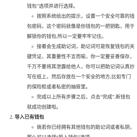
钱包”选项并进行选择。
按照系统给出的提示，设置一个安全可靠的钱
包密码，这个密码就像是你钱包的一把钥匙，用于
解锁你的钱包,所以一定要牢牢记住。
接着会生成助记词，助记词可是恢复钱包的关
键凭证，其重要性不言而喻，你一定要妥善保存，
千万不要将其泄露给他人，你可以把助记词认真抄
写在纸上，然后存放在一个安全的地方,比如专门
的保险柜或者私密的抽屉里。
完成以上所有步骤之后，点击“完成”,新钱包
就成功创建啦。
导入已有钱包
倘若你已经拥有其他钱包的助记词或者私钥，