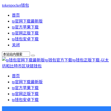
tokenpocket钱包
首页
tp官网下载最新版
tp官方苹果下载
tp官网正版下载
tp钱包安卓下载
关闭
首页
tp官网下载最新版
tp官方苹果下载
tp官网正版下载
tp钱包安卓下载