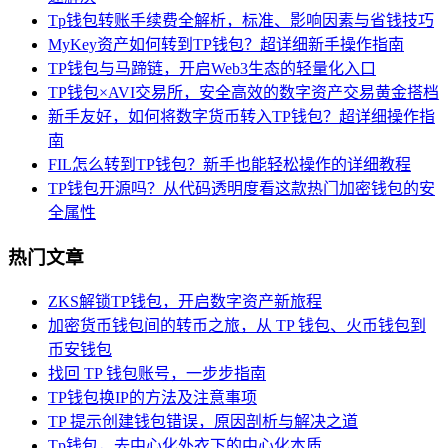
Tp钱包转账手续费全解析，标准、影响因素与省钱技巧
MyKey资产如何转到TP钱包？超详细新手操作指南
TP钱包与马蹄链，开启Web3生态的轻量化入口
TP钱包×AVI交易所，安全高效的数字资产交易黄金搭档
新手友好，如何将数字货币转入TP钱包？超详细操作指
南
FIL怎么转到TP钱包？新手也能轻松操作的详细教程
TP钱包开源吗？从代码透明度看这款热门加密钱包的安
全属性
热门文章
ZKS解锁TP钱包，开启数字资产新旅程
加密货币钱包间的转币之旅，从 TP 钱包、火币钱包到
币安钱包
找回 TP 钱包账号，一步步指南
TP钱包换IP的方法及注意事项
TP 提示创建钱包错误，原因剖析与解决之道
Tp钱包，去中心化外衣下的中心化本质