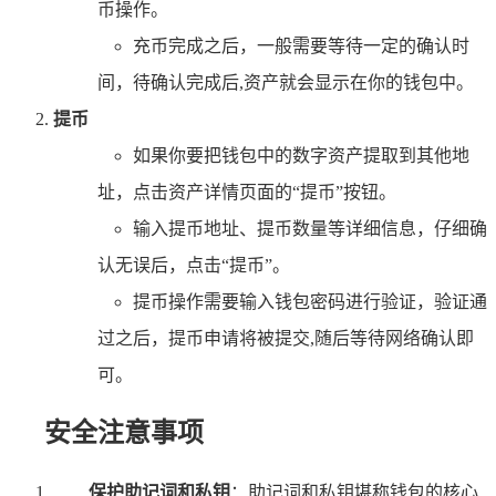
币操作。
充币完成之后，一般需要等待一定的确认时
间，待确认完成后,资产就会显示在你的钱包中。
提币
如果你要把钱包中的数字资产提取到其他地
址，点击资产详情页面的“提币”按钮。
输入提币地址、提币数量等详细信息，仔细确
认无误后，点击“提币”。
提币操作需要输入钱包密码进行验证，验证通
过之后，提币申请将被提交,随后等待网络确认即
可。
安全注意事项
保护助记词和私钥
：助记词和私钥堪称钱包的核心