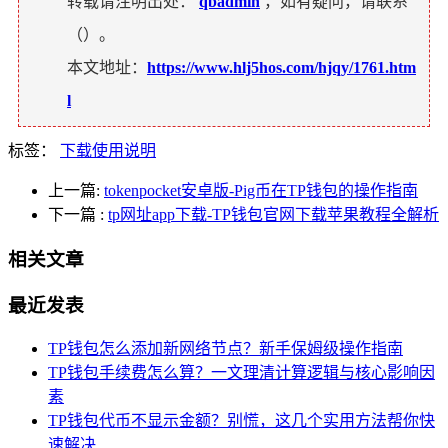
转载请注明出处：
qbadmin
，如有疑问，请联系
（
）。
本文地址：
https://www.hlj5hos.com/hjqy/1761.htm
l
标签：
下载使用说明
上一篇:
tokenpocket安卓版-Pig币在TP钱包的操作指南
下一篇
:
tp网址app下载-TP钱包官网下载苹果教程全解析
相关文章
最近发表
TP钱包怎么添加新网络节点？新手保姆级操作指南
TP钱包手续费怎么算？一文理清计算逻辑与核心影响因
素
TP钱包代币不显示金额？别慌，这几个实用方法帮你快
速解决