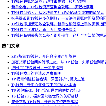
TP钱包转账怎么查？超详细步骤与技巧全解析
新手必看，TP钱包资产查询全攻略，3步轻松搞定
TP钱包创始人，从区块链老兵到Web3基础设施的筑梦者
抹茶提币到TP钱包多久到账？一文讲清到账时间及影响
TP钱包添加流通池全攻略，新手也能轻松上手的步骤指
TP钱包连接波场，新手入门操作全指南
TP钱包私钥丢失怎么办？别乱操作，这几个方法帮你解
热门文章
ZKS解锁TP钱包，开启数字资产新旅程
加密货币钱包间的转币之旅，从 TP 钱包、火币钱包到币
找回 TP 钱包账号，一步步指南
TP钱包换IP的方法及注意事项
TP 提示创建钱包错误，原因剖析与解决之道
Tp钱包，去中心化外衣下的中心化本质
TP 钱包简称，数字货币世界的便捷通行证
Tp 钱包 sig，探索区块链世界的关键密钥
安全下载 TP 钱包，开启数字资产新旅程