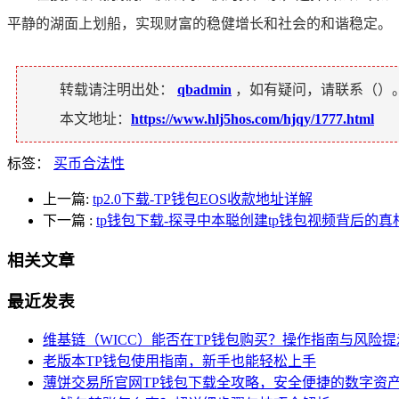
平静的湖面上划船，实现财富的稳健增长和社会的和谐稳定。
转载请注明出处：
qbadmin
，如有疑问，请联系（
）
本文地址：
https://www.hlj5hos.com/hjqy/1777.html
标签：
买币合法性
上一篇:
tp2.0下载-TP钱包EOS收款地址详解
下一篇
:
tp钱包下载-探寻中本聪创建tp钱包视频背后的真
相关文章
最近发表
维基链（WICC）能否在TP钱包购买？操作指南与风险提
老版本TP钱包使用指南，新手也能轻松上手
薄饼交易所官网TP钱包下载全攻略，安全便捷的数字资