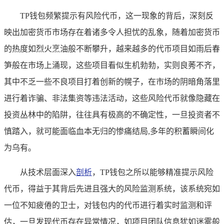
TP钱包频繁提示有风险代币，这一现象的背后，深刻反
映出加密货币市场存在着诸多令人担忧的乱象，随着加密货币
的热度如烈火烹油般不断攀升，越来越多的代币项目如雨后春
笋般在市场上涌现，这些项目看似生机勃勃，实则良莠不齐，
其中不乏一些不良项目打着创新的幌子，在市场的阴暗角落里
进行着诈骗、非法集资等违法活动，这些风险代币就像隐藏在
投资丛林中的陷阱，往往具有极高的不确定性，一旦投资者不
慎踏入，就可能面临血本无归的惨痛结局,多年的积蓄瞬间化
为乌有。
从技术层面深入
剖析
，TP钱包之所以能够精准提示风险
代币，得益于其背后先进且强大的风险监测系统，该系统宛如
一位不知疲倦的卫士，对钱包内的代币进行着实时监测和评
估，一旦发现代币存在异常情况，如项目团队信息犹如迷雾般