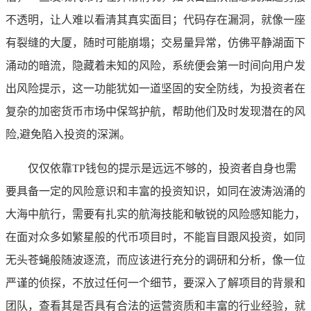
不透明，让人难以看清其真实面目；代码存在漏洞，就像一座
有裂缝的大厦，随时可能崩塌；交易量异常，仿佛平静湖面下
涌动的暗流，隐藏着未知的风险，系统便会第一时间向用户发
出风险提示，这一功能犹如一道坚固的安全防线，为投资者在
复杂的加密货币市场中保驾护航，帮助他们及时发现潜在的风
险,避免陷入投资的深渊。
仅仅依靠TP钱包的提示是远远不够的，投资者自身也需
要具备一定的风险意识和丰富的投资知识，如同在波涛汹涌的
大海中航行，需要有扎实的航海技能和敏锐的风险感知能力，
在面对众多如繁星般的代币项目时，不能盲目跟风投资，如同
无头苍蝇般随波逐流，而应该进行充分的调研和分析，像一位
严谨的侦探，不放过任何一个细节，要深入了解项目的背景和
团队，查看其是否具有合法的运营资质和丰富的行业经验，就