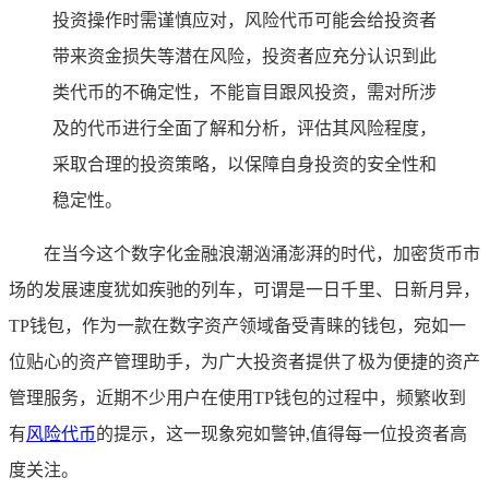
投资操作时需谨慎应对，风险代币可能会给投资者
带来资金损失等潜在风险，投资者应充分认识到此
类代币的不确定性，不能盲目跟风投资，需对所涉
及的代币进行全面了解和分析，评估其风险程度，
采取合理的投资策略，以保障自身投资的安全性和
稳定性。
在当今这个数字化金融浪潮汹涌澎湃的时代，加密货币市
场的发展速度犹如疾驰的列车，可谓是一日千里、日新月异，
TP钱包，作为一款在数字资产领域备受青睐的钱包，宛如一
位贴心的资产管理助手，为广大投资者提供了极为便捷的资产
管理服务，近期不少用户在使用TP钱包的过程中，频繁收到
有
风险代币
的提示，这一现象宛如警钟,值得每一位投资者高
度关注。