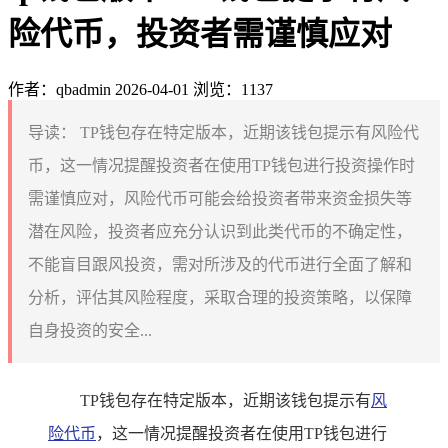
险代币，投资者需谨慎应对
作者：qbadmin
2026-04-01
浏览：1137
导读：
TP钱包存在特定版本，近期该钱包提示有风险代
币，这一情况提醒投资者在使用TP钱包进行投资操作时
需谨慎应对，风险代币可能会给投资者带来资金损失等
潜在风险，投资者应充分认识到此类代币的不确定性，
不能盲目跟风投资，需对所涉及的代币进行全面了解和
分析，评估其风险程度，采取合理的投资策略，以保障
自身投资的安全...
TP钱包存在特定版本，近期该钱包提示有
风
险代币
，这一情况提醒投资者在使用TP钱包进行