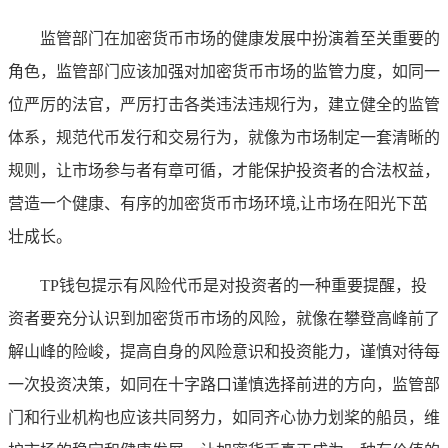
监管部门在加密货币市场的健康发展中扮演着至关重要的
角色，监管部门应该加强对加密货币市场的监管力度，如同一
位严厉的法官，严厉打击各类违法违规行为，建立健全的监管
体系，规范代币发行和交易行为，就像为市场制定一套清晰的
规则，让市场参与者有章可循，才能保护投资者的合法权益，
营造一个健康、有序的加密货币市场环境,让市场在阳光下茁
壮成长。
TP钱包提示有风险代币是对投资者的一种重要提醒，投
资者要充分认识到加密货币市场的风险，就像在攀登高峰前了
解山峰的险峻，提高自身的风险意识和投资能力，谨慎对待每
一次投资决策，如同在十字路口谨慎选择前进的方向，监管部
门和行业机构也应该共同努力，如同齐心协力划桨的船员，维