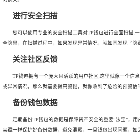
进行安全扫描
您可以使用专业的安全扫描工具对TP钱包进行全面扫描,
全隐患，在扫描过程中，如果发现异常情况，就如同发现了隐
关注社区反馈
TP钱包拥有一个庞大且活跃的用户社区,这里就像一个信
或异常情况，那么就需要提高警惕，就像收到了危险的预警信
备份钱包数据
定期备份TP钱包的数据是保障资产安全的重要“法宝”，
宝藏一样保护好备份数据，避免泄露，一旦钱包出现问题，如