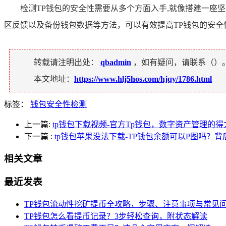
检测TP钱包的安全性需要从多个方面入手,就像搭建一
区反馈以及备份钱包数据等方法，可以有效提高TP钱包的安全
转载请注明出处：
qbadmin
，如有疑问，请联系（
）
本文地址：
https://www.hlj5hos.com/hjqy/1786.html
标签：
钱包安全性检测
上一篇:
tp钱包下载视频-官方Tp钱包，数字资产管理的得
下一篇
:
tp钱包苹果没法下载-TP钱包余额可以P图吗？
相关文章
最近发表
TP钱包流动性挖矿提币全攻略，步骤、注意事项与常见
TP钱包怎么看提币记录？3步轻松查询，附状态解读