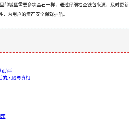
座坚固的城堡需要多块基石一样，通过仔细检查钱包来源、及时更
性，为用户的资产安全保驾护航。
。
力助手
背后的风险与真相
问题