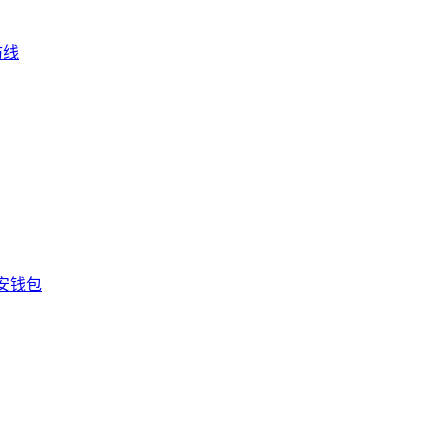
防线
安钱包