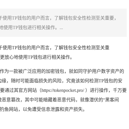
于使用TP钱包的用户而言，了解钱包安全性检测至关重要，
用TP钱包进行相关操作。...
于使用TP钱包的用户而言，了解钱包安全性检测至关重
更放心地使用TP钱包进行相关操作。
包作为一款被广泛应用的加密钱包，就如同守护用户数字资产的
边缘，随时可能面临损失的风险，究竟该如何检测TP钱包的安
https://tokenpocket.pro/ ）进行操作，千万要
被恶意篡改，其中可能暗藏着恶意代码，就像潜伏的“黑客间
的钓鱼网站，以免遭受信息泄露和资产损失。