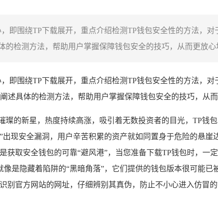
，即围绕TP下载展开，重点介绍检测TP钱包安全性的方法，对
的检测方法，帮助用户掌握保障钱包安全的技巧，从而更放心地使
，即围绕TP下载展开，重点介绍检测TP钱包安全性的方法，对
阐述具体的检测方法，帮助用户掌握保障钱包安全的技巧，从而
颗璀璨的新星，热度持续高涨，吸引着无数投资者的目光，TP钱
”出现安全漏洞，用户辛苦积累的资产就如同置身于危险的悬崖
全钱包的可靠“避风港”，当您准备下载TP钱包时，一定要通过其官方网站（
像是隐藏着陷阱的“黑暗角落”，它们提供的钱包版本很可能已
意识别官方网站的网址，仔细辨别其真伪，防止不小心进入仿冒