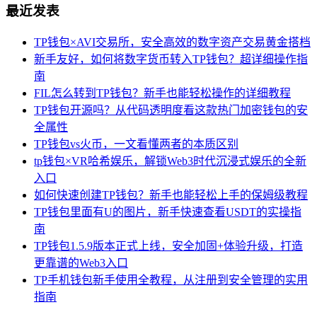
最近发表
TP钱包×AVI交易所，安全高效的数字资产交易黄金搭档
新手友好，如何将数字货币转入TP钱包？超详细操作指
南
FIL怎么转到TP钱包？新手也能轻松操作的详细教程
TP钱包开源吗？从代码透明度看这款热门加密钱包的安
全属性
TP钱包vs火币，一文看懂两者的本质区别
tp钱包×VR哈希娱乐，解锁Web3时代沉浸式娱乐的全新
入口
如何快速创建TP钱包？新手也能轻松上手的保姆级教程
TP钱包里面有U的图片，新手快速查看USDT的实操指
南
TP钱包1.5.9版本正式上线，安全加固+体验升级，打造
更靠谱的Web3入口
TP手机钱包新手使用全教程，从注册到安全管理的实用
指南