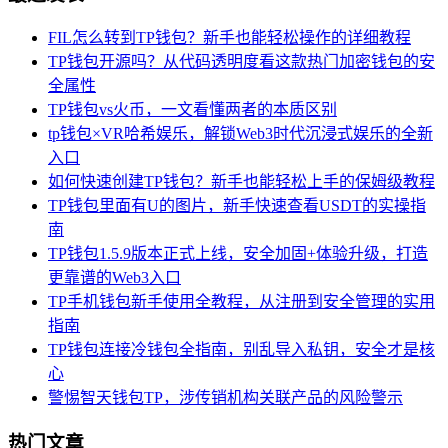
FIL怎么转到TP钱包？新手也能轻松操作的详细教程
TP钱包开源吗？从代码透明度看这款热门加密钱包的安
全属性
TP钱包vs火币，一文看懂两者的本质区别
tp钱包×VR哈希娱乐，解锁Web3时代沉浸式娱乐的全新
入口
如何快速创建TP钱包？新手也能轻松上手的保姆级教程
TP钱包里面有U的图片，新手快速查看USDT的实操指
南
TP钱包1.5.9版本正式上线，安全加固+体验升级，打造
更靠谱的Web3入口
TP手机钱包新手使用全教程，从注册到安全管理的实用
指南
TP钱包连接冷钱包全指南，别乱导入私钥，安全才是核
心
警惕智天钱包TP，涉传销机构关联产品的风险警示
热门文章