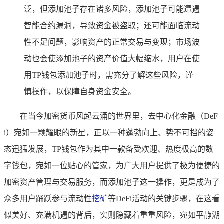
泛，但添加池子存在诸多风险，添加池子可能遭遇
智能合约漏洞，导致资金被盗取；还可能面临流动
性不足问题，影响资产的正常交易与变现；市场波
动也会使添加池子的资产价值大幅缩水，用户在使
用TP钱包添加池子时，需充分了解这些风险，谨
慎操作，以保障自身资金安全。
在当今加密货币风起云涌的世界里，去中心化金融（DeF
i）宛如一颗耀眼的新星，正以一种蓬勃向上、势不可挡的姿
态迅猛发展，TP钱包作为其中一款备受欢迎、热度极高的数
字钱包，宛如一位贴心的管家，为广大用户提供了极为便捷的
加密资产管理与交易服务，而添加池子这一操作，更是成为了
众多用户踊跃参与流动性
挖矿
等DeFi活动的关键步骤，在这看
似美好、充满机遇的背后，实则隐藏着重重风险，宛如平静湖