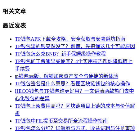
相关文章
最近发表
TP钱包APK下载全攻略，安全获取与安装避坑指南
TP钱包里的钱突然没了？别慌，先搞懂这几个可能原因
TP钱包怎么充BNB？新手保姆级操作教程
TP钱包矿工费哪里买便宜？4个实用技巧帮你降低链上
手续费
tp钱包tes版，解锁加密资产安全与便捷的新体验
TP钱包签名是什么意思？看懂区块链钱包的核心操作
HECO钱包与TP钱包谁更好用？一文讲清两款热门去中
心化钱包的差异
TP钱包上架费用高吗？区块链项目上链的成本与价值解
析
TP钱包中FIL提币至交易所全流程操作指南
TP钱包怎么分红？详解参与方式、收益逻辑与注意事项