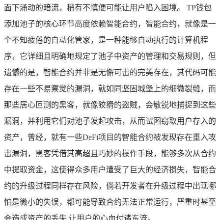
面下涌动的暗流，稍有不慎便可能让用户陷入困境。 TP钱包
添加池子的核心环节高度依赖智能合约，智能合约，就像是一
个不知疲倦的自动化管家，是一种能够自动执行的计算机程
序，它详细且明确地规定了池子中资产的管理和交易规则，但
遗憾的是，智能合约并非是无懈可击的完美存在，其代码可能
存在一些不易察觉的漏洞，就如同坚固城堡上的细微裂缝，而
那些居心叵测的黑客，就像狡猾的盗贼，会敏锐地捕捉到这些
漏洞，并利用它们对池子发起攻击，从而试图窃取用户存入的
资产，曾经，就有一些DeFi项目的智能合约被发现存在重入攻
击漏洞，黑客凭借其高超且巧妙的操作手段，能够多次从合约
中提取资金，这使得众多用户遭受了巨大的经济损失，智能合
约的升级过程同样存在风险，倘若开发者在升级过程中出现哪
怕是微小的失误，都可能导致合约无法正常运行，严重时甚至
会造成资产的丢失,让用户的心血付诸东流。