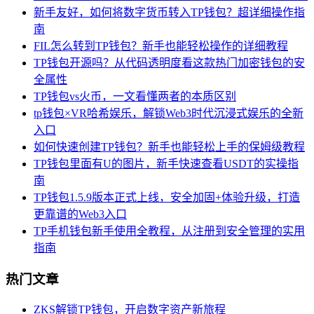
新手友好，如何将数字货币转入TP钱包？超详细操作指
南
FIL怎么转到TP钱包？新手也能轻松操作的详细教程
TP钱包开源吗？从代码透明度看这款热门加密钱包的安
全属性
TP钱包vs火币，一文看懂两者的本质区别
tp钱包×VR哈希娱乐，解锁Web3时代沉浸式娱乐的全新
入口
如何快速创建TP钱包？新手也能轻松上手的保姆级教程
TP钱包里面有U的图片，新手快速查看USDT的实操指
南
TP钱包1.5.9版本正式上线，安全加固+体验升级，打造
更靠谱的Web3入口
TP手机钱包新手使用全教程，从注册到安全管理的实用
指南
热门文章
ZKS解锁TP钱包，开启数字资产新旅程