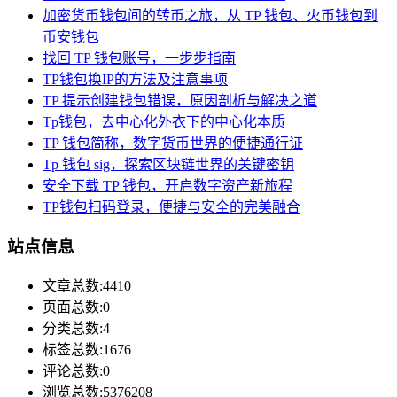
加密货币钱包间的转币之旅，从 TP 钱包、火币钱包到
币安钱包
找回 TP 钱包账号，一步步指南
TP钱包换IP的方法及注意事项
TP 提示创建钱包错误，原因剖析与解决之道
Tp钱包，去中心化外衣下的中心化本质
TP 钱包简称，数字货币世界的便捷通行证
Tp 钱包 sig，探索区块链世界的关键密钥
安全下载 TP 钱包，开启数字资产新旅程
TP钱包扫码登录，便捷与安全的完美融合
站点信息
文章总数:4410
页面总数:0
分类总数:4
标签总数:1676
评论总数:0
浏览总数:5376208