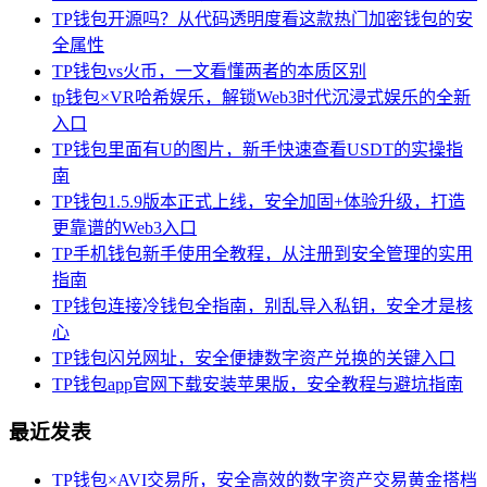
TP钱包开源吗？从代码透明度看这款热门加密钱包的安
全属性
TP钱包vs火币，一文看懂两者的本质区别
tp钱包×VR哈希娱乐，解锁Web3时代沉浸式娱乐的全新
入口
TP钱包里面有U的图片，新手快速查看USDT的实操指
南
TP钱包1.5.9版本正式上线，安全加固+体验升级，打造
更靠谱的Web3入口
TP手机钱包新手使用全教程，从注册到安全管理的实用
指南
TP钱包连接冷钱包全指南，别乱导入私钥，安全才是核
心
TP钱包闪兑网址，安全便捷数字资产兑换的关键入口
TP钱包app官网下载安装苹果版，安全教程与避坑指南
最近发表
TP钱包×AVI交易所，安全高效的数字资产交易黄金搭档