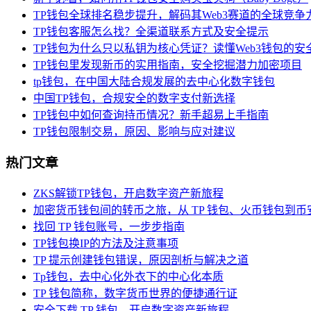
TP钱包全球排名稳步提升，解码其Web3赛道的全球竞争
TP钱包客服怎么找？全渠道联系方式及安全提示
TP钱包为什么只以私钥为核心凭证？读懂Web3钱包的安
TP钱包里发现新币的实用指南，安全挖掘潜力加密项目
tp钱包，在中国大陆合规发展的去中心化数字钱包
中国TP钱包，合规安全的数字支付新选择
TP钱包中如何查询持币情况？新手超易上手指南
TP钱包限制交易，原因、影响与应对建议
热门文章
ZKS解锁TP钱包，开启数字资产新旅程
加密货币钱包间的转币之旅，从 TP 钱包、火币钱包到币
找回 TP 钱包账号，一步步指南
TP钱包换IP的方法及注意事项
TP 提示创建钱包错误，原因剖析与解决之道
Tp钱包，去中心化外衣下的中心化本质
TP 钱包简称，数字货币世界的便捷通行证
安全下载 TP 钱包，开启数字资产新旅程