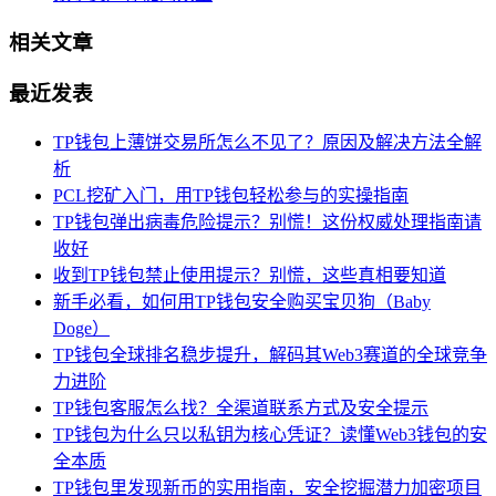
相关文章
最近发表
TP钱包上薄饼交易所怎么不见了？原因及解决方法全解
析
PCL挖矿入门，用TP钱包轻松参与的实操指南
TP钱包弹出病毒危险提示？别慌！这份权威处理指南请
收好
收到TP钱包禁止使用提示？别慌，这些真相要知道
新手必看，如何用TP钱包安全购买宝贝狗（Baby
Doge）
TP钱包全球排名稳步提升，解码其Web3赛道的全球竞争
力进阶
TP钱包客服怎么找？全渠道联系方式及安全提示
TP钱包为什么只以私钥为核心凭证？读懂Web3钱包的安
全本质
TP钱包里发现新币的实用指南，安全挖掘潜力加密项目