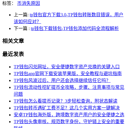
标签：
币消失原因
上一篇:
tp钱包官方下载3.0-TP钱包转账数目错误，用户
该如何应对？
下一篇
:
tp钱包下载钱包-TP钱包添加代码全流程解析
相关文章
最近发表
TP钱包闪兑网址，安全便捷数字资产兑换的关键入口
TP钱包app官网下载安装苹果版，安全教程与避坑指南
TP钱包风波过后，用户还会选择继续信任它吗？
TP钱包流动性挖矿提币全攻略，步骤、注意事项与常见
问题
TP钱包怎么看提币记录？3步轻松查询，附状态解读
TP钱包转币遇矿工费不足？这几个实用方案一键解决
安卓TP钱包海外版，跨境数字资产用户的安全便捷之选
TP钱包头像审核，规范数字身份，守护链上安全的重要