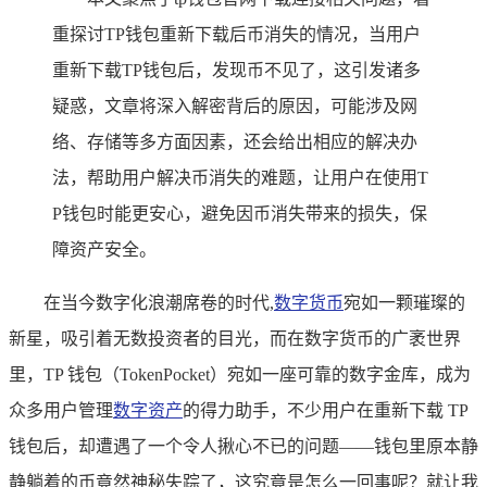
重探讨TP钱包重新下载后币消失的情况，当用户
重新下载TP钱包后，发现币不见了，这引发诸多
疑惑，文章将深入解密背后的原因，可能涉及网
络、存储等多方面因素，还会给出相应的解决办
法，帮助用户解决币消失的难题，让用户在使用T
P钱包时能更安心，避免因币消失带来的损失，保
障资产安全。
在当今数字化浪潮席卷的时代,
数字货币
宛如一颗璀璨的
新星，吸引着无数投资者的目光，而在数字货币的广袤世界
里，TP 钱包（TokenPocket）宛如一座可靠的数字金库，成为
众多用户管理
数字资产
的得力助手，不少用户在重新下载 TP
钱包后，却遭遇了一个令人揪心不已的问题——钱包里原本静
静躺着的币竟然神秘失踪了，这究竟是怎么一回事呢？就让我