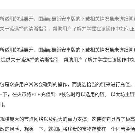
包所适用的链展开，围绕tp最新安卓版的下载相关情况虽未详细阐
供关于链选择的清晰指引，帮助用户了解并掌握在该操作中如何正确
钱包所适用的链展开，围绕tp最新安卓版的下载相关情况虽未详细阐
户，提供关于链选择的清晰指引，帮助用户了解并掌握在该操作中
P钱包是众多用户常常会碰到的操作，而挑选恰当的链来进行充值
下，在火币将ETH充值到TP钱包时可以选用的链。 以太坊主
出。
着规模庞大的节点网络以及强大的算力支撑，这使得它具备了极高
改的风险，想象一下，就如同将珍贵的宝物存放在一个固若金汤