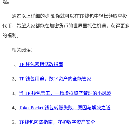
险。
通过以上详细的步骤,你就可以在TP钱包中轻松领取空投
代币，希望大家都能在加密货币的世界里抓住机遇，获得更多
的福利。
相关阅读：
1、
TP 钱包密钥修改指南
2、
TP 钱包用途，数字资产的全能管家
3、
当 TP 钱包罢工，一场虚拟资产管理的小风波
4、
TokenPocket 钱包转账失败，原因与解决之道
5、
TP钱包防盗指南，守护数字资产安全