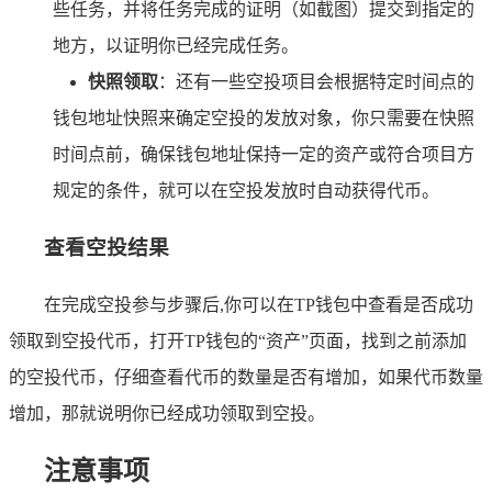
些任务，并将任务完成的证明（如截图）提交到指定的
地方，以证明你已经完成任务。
快照领取
：还有一些空投项目会根据特定时间点的
钱包地址快照来确定空投的发放对象，你只需要在快照
时间点前，确保钱包地址保持一定的资产或符合项目方
规定的条件，就可以在空投发放时自动获得代币。
查看空投结果
在完成空投参与步骤后,你可以在TP钱包中查看是否成功
领取到空投代币，打开TP钱包的“资产”页面，找到之前添加
的空投代币，仔细查看代币的数量是否有增加，如果代币数量
增加，那就说明你已经成功领取到空投。
注意事项