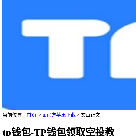
当前位置：
首页
>
tp官方苹果下载
> 文章正文
tp钱包-TP钱包领取空投教