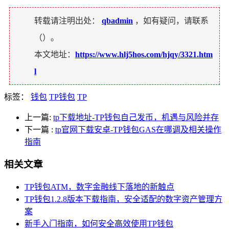
转载请注明出处：
qbadmin
，如有疑问，请联系
（
）。
本文地址：
https://www.hlj5hos.com/hjqy/3321.htm
l
标签：
钱包
TP钱包
TP
上一篇:
tp下载地址-TP钱包自己发币，机遇与风险并存
下一篇
:
tp官网下载安卓-TP钱包GAS在哪调及相关操作
指南
相关文章
TP钱包ATM，数字金融线下落地的新触点
TP钱包1.2.8版本下载指南，安全适配的数字资产管理方
案
新手入门指南，如何安全高效使用TP钱包