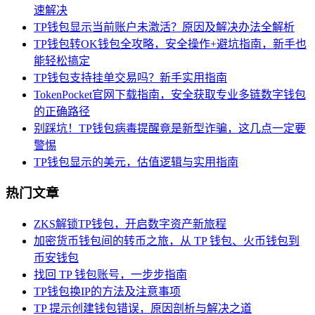
速解决
TP钱包显示当前账户未激活？原因及解决办法全解析
TP钱包转OK钱包全攻略，安全操作+避坑指南，新手也
能轻松搞定
TP钱包支持挂单交易吗？新手实用指南
TokenPocket官网下载指南，安全获取专业多链数字钱包
的正确路径
别踩坑！TP钱包病毒提醒竟是新型诈骗，这几点一定要
警惕
TP钱包显示的美元，估值逻辑与实用指南
热门文章
ZKS解锁TP钱包，开启数字资产新旅程
加密货币钱包间的转币之旅，从 TP 钱包、火币钱包到
币安钱包
找回 TP 钱包账号，一步步指南
TP钱包换IP的方法及注意事项
TP 提示创建钱包错误，原因剖析与解决之道