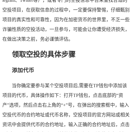
legram、Twitter等），或者专门的空投信息平台来查找合适的
空投项目，在获取信息的过程中，一定要保持警惕，仔细甄别
项目的真实性和可靠性，因为在加密货币的世界里，不乏一些
诈骗性质的空投活动，一旦参与，可能会让你遭受经济损失，
在做出决策之前，务必谨慎评估。
领取空投的具体步骤
添加代币
当你确定要参与某个空投项目后,需要在TP钱包中添加该
项目的代币，具体操作如下：打开TP钱包，点击底部的“资
产”选项，然后点击右上角的“+”号，在弹出的搜索框中，输入
空投代币的合约地址或代币名称，空投项目的官方网站或相关
资讯中会提供代币的合约地址，输入正确的合约地址后，点击