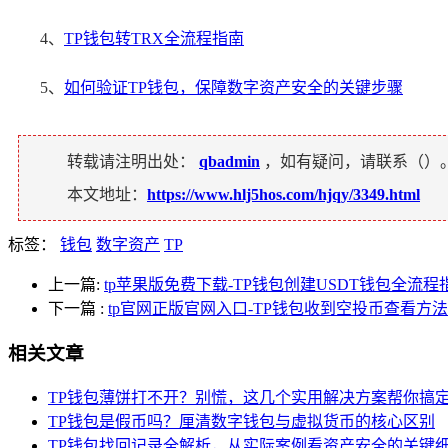
4、
TP钱包转TRX全流程指南
5、
如何验证TP钱包，保障数字资产安全的关键步骤
转载请注明出处：
qbadmin
，如有疑问，请联系（
）
本文地址：
https://www.hlj5hos.com/hjqy/3349.html
标签：
钱包
数字资产
TP
上一篇:
tp苹果版免费下载-TP钱包创建USDT钱包全流程
下一篇
:
tp官网正版官网入口-TP钱包收到空投币查看方
相关文章
TP钱包薄饼打不开？别慌，这几个实用解决方案帮你搞
TP钱包是假币吗？厘清数字钱包与虚拟货币的核心区别
TP钱包找回记录全解析，从实际案例看资产安全的关键