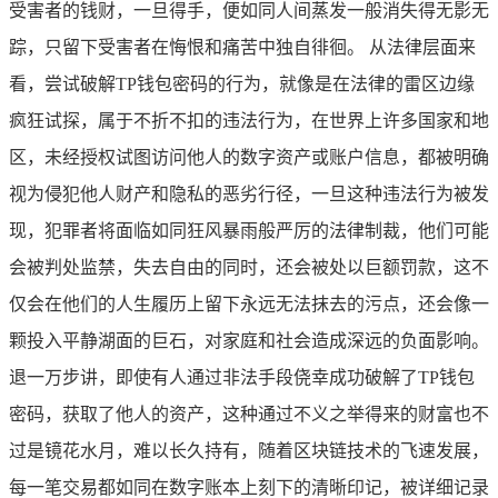
受害者的钱财，一旦得手，便如同人间蒸发一般消失得无影无
踪，只留下受害者在悔恨和痛苦中独自徘徊。 从法律层面来
看，尝试破解TP钱包密码的行为，就像是在法律的雷区边缘
疯狂试探，属于不折不扣的违法行为，在世界上许多国家和地
区，未经授权试图访问他人的数字资产或账户信息，都被明确
视为侵犯他人财产和隐私的恶劣行径，一旦这种违法行为被发
现，犯罪者将面临如同狂风暴雨般严厉的法律制裁，他们可能
会被判处监禁，失去自由的同时，还会被处以巨额罚款，这不
仅会在他们的人生履历上留下永远无法抹去的污点，还会像一
颗投入平静湖面的巨石，对家庭和社会造成深远的负面影响。
退一万步讲，即使有人通过非法手段侥幸成功破解了TP钱包
密码，获取了他人的资产，这种通过不义之举得来的财富也不
过是镜花水月，难以长久持有，随着区块链技术的飞速发展，
每一笔交易都如同在数字账本上刻下的清晰印记，被详细记录