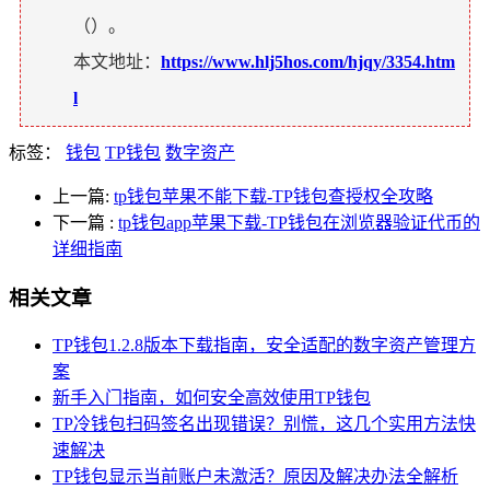
（
）。
本文地址：
https://www.hlj5hos.com/hjqy/3354.htm
l
标签：
钱包
TP钱包
数字资产
上一篇:
tp钱包苹果不能下载-TP钱包查授权全攻略
下一篇
:
tp钱包app苹果下载-TP钱包在浏览器验证代币的
详细指南
相关文章
TP钱包1.2.8版本下载指南，安全适配的数字资产管理方
案
新手入门指南，如何安全高效使用TP钱包
TP冷钱包扫码签名出现错误？别慌，这几个实用方法快
速解决
TP钱包显示当前账户未激活？原因及解决办法全解析