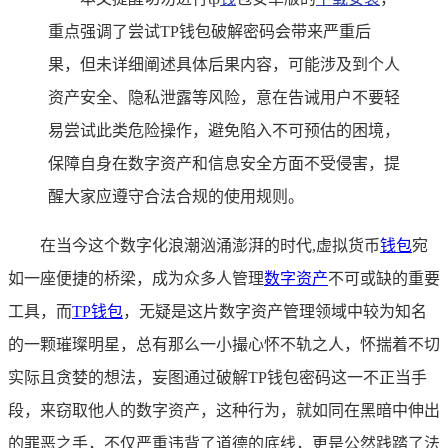
重点强调了尝试TP钱包破解密码会带来严重后
果，但未详细阐述具体后果内容，可能涉及到个人
资产安全、隐私泄露等风险，意在告诫用户不要轻
易尝试此类危险操作，避免陷入不可预估的困境，
保障自身在数字资产和信息安全方面不受侵害，提
醒大家应遵守合法合规的使用规则。
在当今这个数字化浪潮汹涌澎湃的时代,虚拟货币
钱包
宛
如一座便捷的桥梁，成为众多人管理
数字资产
不可或缺的重要
工具，而
TP钱包
，无疑是这片数字资产管理领域中较为知名
的一颗璀璨明星，总有那么一小撮心怀不轨之人，怀揣着不切
实际且贪婪的想法，妄图通过破解TP钱包密码这一不正当手
段，来窃取他人的数字资产，这种行为，就如同在黑暗中伸出
的罪恶之手，不仅严重违背了道德的底线，更是公然践踏了法