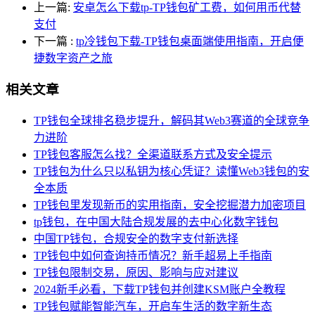
上一篇:
安卓怎么下载tp-TP钱包矿工费，如何用币代替
支付
下一篇
:
tp冷钱包下载-TP钱包桌面端使用指南，开启便
捷数字资产之旅
相关文章
TP钱包全球排名稳步提升，解码其Web3赛道的全球竞争
力进阶
TP钱包客服怎么找？全渠道联系方式及安全提示
TP钱包为什么只以私钥为核心凭证？读懂Web3钱包的安
全本质
TP钱包里发现新币的实用指南，安全挖掘潜力加密项目
tp钱包，在中国大陆合规发展的去中心化数字钱包
中国TP钱包，合规安全的数字支付新选择
TP钱包中如何查询持币情况？新手超易上手指南
TP钱包限制交易，原因、影响与应对建议
2024新手必看，下载TP钱包并创建KSM账户全教程
TP钱包赋能智能汽车，开启车生活的数字新生态