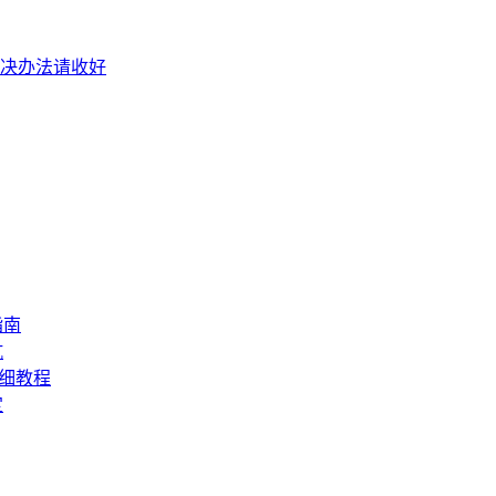
些解决办法请收好
指南
坑
详细教程
定