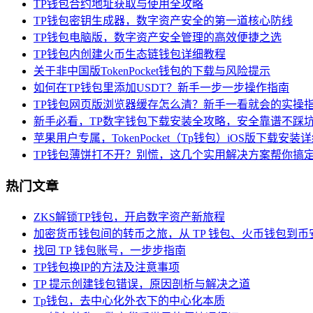
TP钱包合约地址获取与使用全攻略
TP钱包密钥生成器，数字资产安全的第一道核心防线
TP钱包电脑版，数字资产安全管理的高效便捷之选
TP钱包内创建火币生态链钱包详细教程
关于非中国版TokenPocket钱包的下载与风险提示
如何在TP钱包里添加USDT？新手一步一步操作指南
TP钱包网页版浏览器缓存怎么清？新手一看就会的实操
新手必看，TP数字钱包下载安装全攻略，安全靠谱不踩
苹果用户专属，TokenPocket（Tp钱包）iOS版下载安装
TP钱包薄饼打不开？别慌，这几个实用解决方案帮你搞
热门文章
ZKS解锁TP钱包，开启数字资产新旅程
加密货币钱包间的转币之旅，从 TP 钱包、火币钱包到币
找回 TP 钱包账号，一步步指南
TP钱包换IP的方法及注意事项
TP 提示创建钱包错误，原因剖析与解决之道
Tp钱包，去中心化外衣下的中心化本质