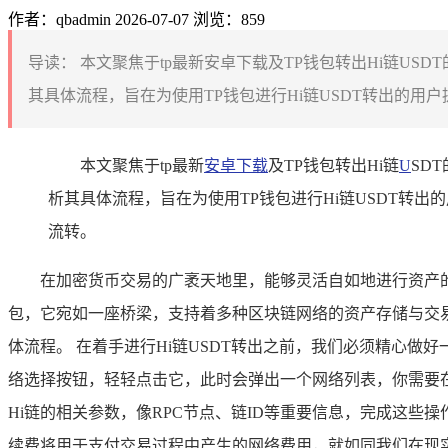
作者：qbadmin
2026-07-07
浏览：859
导读：
本文聚焦于tp最新安卓下载及TP钱包转出Hi链US
其具体流程，旨在为使用TP钱包进行Hi链USDT转出的用
本文聚焦于tp最新
安卓下载
及TP钱包转出Hi链
U
SD
析其具体流程，旨在为使用TP钱包进行Hi链USDT转
流转。
在加密货币交易的广袤天地里，能够灵活自如地进行资产
包，它宛如一座桥梁，支持着多种区块链网络的资产存储与交易
体流程。 在着手进行Hi链USDT转出之前，我们必须精心做
络选择按钮，轻轻点击它，此时会弹出一个网络列表，你需要在
Hi链的相关参数，像RPC节点、链ID等重要信息，完成这些操
续费将用于支付交易过程中产生的网络费用，就如同我们在现