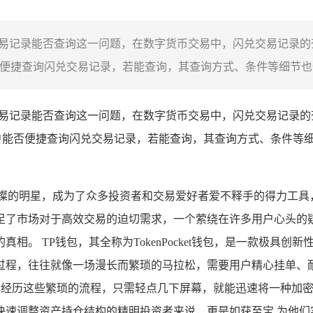
兑交易记录能否查询这一问题，在数字货币交易中，闪兑交易记录
便捷查询闪兑交易记录，若能查询，其查询方式、条件等细节也值
闪兑交易记录能否查询这一问题，在数字货币交易中，闪兑交易记录
户能否便捷查询闪兑交易记录，若能查询，其查询方式、条件等
。
璨的明星，成为了众多投资者和交易爱好者爱不释手的得力工具
足了市场对于高效交易的迫切需求，一个萦绕在许多用户心头的
相。 TP钱包，其全称为TokenPocket钱包，是一款极具
过程，往往就像一场漫长而繁琐的马拉松，需要用户精心挂单、
再经历这些繁琐的流程，只需轻点几下屏幕，就能迅速将一种加
快速调整资产持仓结构的精明投资者来说，更是如获至宝,为他们