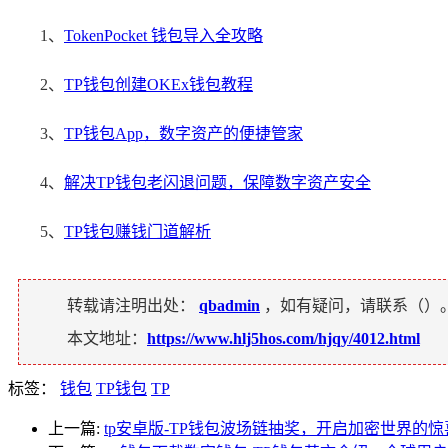
1、
TokenPocket 钱包导入全攻略
2、
TP钱包创建OKEx钱包教程
3、
TP钱包App，数字资产的便捷管家
4、
解决TP钱包老闪退问题，保障数字资产安全
5、
TP钱包赚钱门道解析
转载请注明出处：
qbadmin
，如有疑问，请联系（
）
本文地址：
https://www.hlj5hos.com/hjqy/4012.html
标签：
钱包
TP钱包
TP
上一篇:
tp安卓版-TP钱包波场链抽奖，开启加密世界的