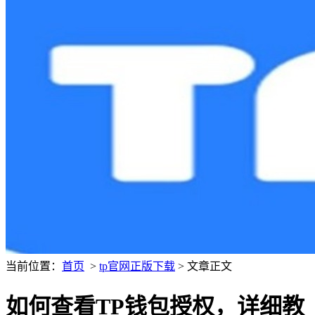
当前位置：
首页
>
tp官网正版下载
> 文章正文
如何查看TP钱包授权，详细教