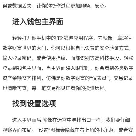
误或数据丢失，让你的操作过程更加顺畅、安心。
进入钱包主界面
轻轻打开你手机中的 TP 钱包应用程序，它就像一扇通往
数字财富世界的大门，你可以根据自己设置的安全验证方式，
输入登录密码，或者使用指纹、面部识别等高科技手段，轻松
登录到钱包主界面，当主界面映入眼帘时，你会看到各类数字
资产余额整齐排列，仿佛是你数字财富的“仪表盘”；交易记录
也清晰可查，每一笔交易都见证着你的投资历程。
找到设置选项
进入主界面后,就像在迷宫中寻找出口一样，我们要仔细
观察界面布局。“设置”图标会隐藏在右上角的小角落，或者安