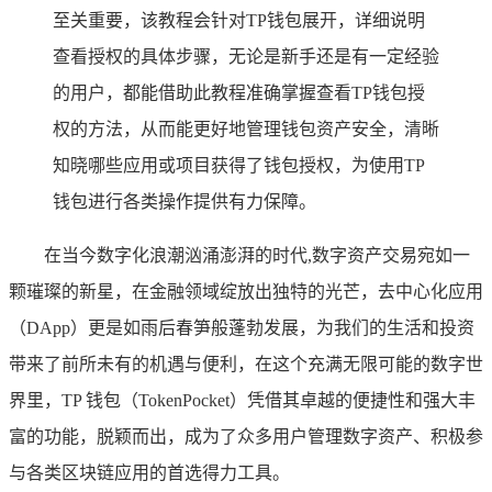
至关重要，该教程会针对TP钱包展开，详细说明
查看授权的具体步骤，无论是新手还是有一定经验
的用户，都能借助此教程准确掌握查看TP钱包授
权的方法，从而能更好地管理钱包资产安全，清晰
知晓哪些应用或项目获得了钱包授权，为使用TP
钱包进行各类操作提供有力保障。
在当今数字化浪潮汹涌澎湃的时代,数字资产交易宛如一
颗璀璨的新星，在金融领域绽放出独特的光芒，去中心化应用
（DApp）更是如雨后春笋般蓬勃发展，为我们的生活和投资
带来了前所未有的机遇与便利，在这个充满无限可能的数字世
界里，TP 钱包（TokenPocket）凭借其卓越的便捷性和强大丰
富的功能，脱颖而出，成为了众多用户管理数字资产、积极参
与各类区块链应用的首选得力工具。