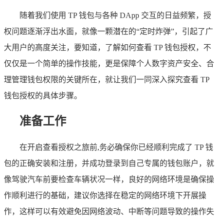
随着我们使用 TP 钱包与各种 DApp 交互的日益频繁，授
权问题逐渐浮出水面，就像一颗潜在的“定时炸弹”，引起了广
大用户的高度关注，要知道，了解如何查看 TP 钱包授权，不
仅仅是一个简单的操作技能，更是保障个人数字资产安全、合
理管理钱包权限的关键所在，就让我们一同深入探究查看 TP
钱包授权的具体步骤。
准备工作
在开启查看授权之旅前,务必确保你已经顺利完成了 TP 钱
包的正确安装和注册，并成功登录到自己专属的钱包账户，就
像驾驶汽车前要检查车辆状况一样，良好的网络环境是确保操
作顺利进行的基础，建议你选择在稳定的网络环境下开展操
作，这样可以有效避免因网络波动、中断等问题导致的操作失