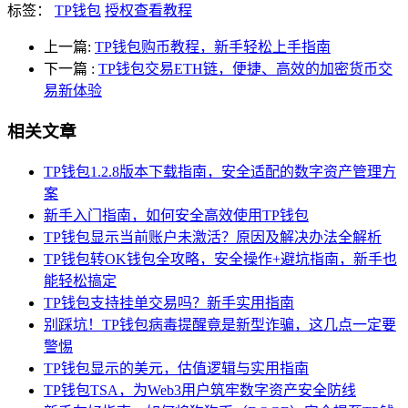
标签：
TP钱包
授权查看教程
上一篇:
TP钱包购币教程，新手轻松上手指南
下一篇
:
TP钱包交易ETH链，便捷、高效的加密货币交
易新体验
相关文章
TP钱包1.2.8版本下载指南，安全适配的数字资产管理方
案
新手入门指南，如何安全高效使用TP钱包
TP钱包显示当前账户未激活？原因及解决办法全解析
TP钱包转OK钱包全攻略，安全操作+避坑指南，新手也
能轻松搞定
TP钱包支持挂单交易吗？新手实用指南
别踩坑！TP钱包病毒提醒竟是新型诈骗，这几点一定要
警惕
TP钱包显示的美元，估值逻辑与实用指南
TP钱包TSA，为Web3用户筑牢数字资产安全防线