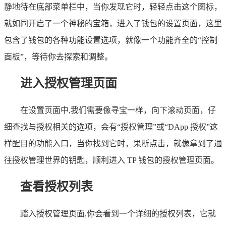
静地待在底部菜单栏中，当你发现它时，轻轻点击这个图标，
就如同开启了一个神秘的宝箱，进入了钱包的设置页面，这里
包含了钱包的各种功能设置选项，就像一个功能齐全的“控制
面板”，等待你去探索和调整。
进入授权管理页面
在设置页面中,我们需要像寻宝一样，向下滚动页面，仔
细查找与授权相关的选项，会有“授权管理”或“DApp 授权”这
样醒目的功能入口，当你找到它时，果断点击，就像拿到了通
往授权管理世界的钥匙，顺利进入 TP 钱包的授权管理页面。
查看授权列表
踏入授权管理页面,你会看到一个详细的授权列表，它就