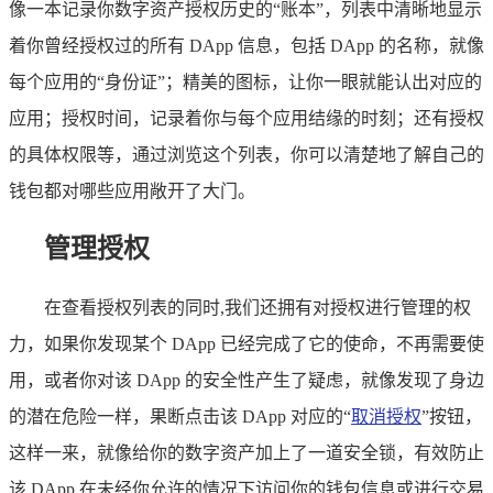
像一本记录你数字资产授权历史的“账本”，列表中清晰地显示
着你曾经授权过的所有 DApp 信息，包括 DApp 的名称，就像
每个应用的“身份证”；精美的图标，让你一眼就能认出对应的
应用；授权时间，记录着你与每个应用结缘的时刻；还有授权
的具体权限等，通过浏览这个列表，你可以清楚地了解自己的
钱包都对哪些应用敞开了大门。
管理授权
在查看授权列表的同时,我们还拥有对授权进行管理的权
力，如果你发现某个 DApp 已经完成了它的使命，不再需要使
用，或者你对该 DApp 的安全性产生了疑虑，就像发现了身边
的潜在危险一样，果断点击该 DApp 对应的“
取消授权
”按钮，
这样一来，就像给你的数字资产加上了一道安全锁，有效防止
该 DApp 在未经你允许的情况下访问你的钱包信息或进行交易