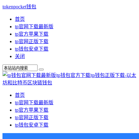
tokenpocket钱包
首页
tp官网下载最新版
tp官方苹果下载
tp官网正版下载
tp钱包安卓下载
关闭
首页
tp官网下载最新版
tp官方苹果下载
tp官网正版下载
tp钱包安卓下载