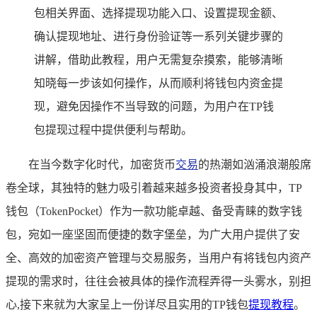
包相关界面、选择提现功能入口、设置提现金额、
确认提现地址、进行身份验证等一系列关键步骤的
讲解，借助此教程，用户无需复杂摸索，能够清晰
知晓每一步该如何操作，从而顺利将钱包内资金提
现，避免因操作不当导致的问题，为用户在TP钱
包提现过程中提供便利与帮助。
在当今数字化时代，加密货币
交易
的热潮如汹涌浪潮般席
卷全球，其独特的魅力吸引着越来越多投资者投身其中，TP
钱包（TokenPocket）作为一款功能卓越、备受青睐的数字钱
包，宛如一座坚固而便捷的数字堡垒，为广大用户提供了安
全、高效的加密资产管理与交易服务，当用户有将钱包内资产
提现的需求时，往往会被具体的操作流程弄得一头雾水，别担
心,接下来就为大家呈上一份详尽且实用的TP钱包
提现教程
。