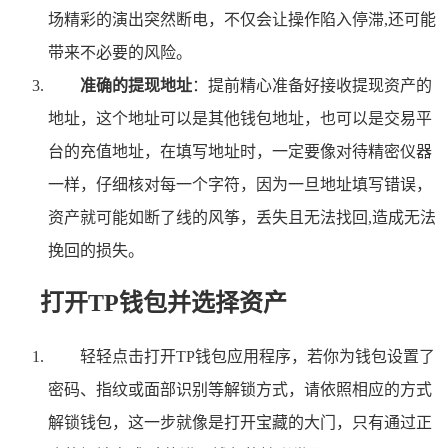
场精彩的演出突然断电，不仅会让操作陷入停滞,还可能
带来不必要的风险。
准确的提现地址
：提前精心准备好接收提现资产的
地址，这个地址可以是其他钱包地址，也可以是交易平
台的充值地址，在填写地址时，一定要像对待精密仪器
一样，仔细核对每一个字符，因为一旦地址填写错误，
资产就可能如断了线的风筝，丢失且无法找回,造成无法
挽回的损失。
打开TP钱包并选择资产
轻轻点击打开TP钱包应用程序，若你为钱包设置了
密码、指纹或面部识别等解锁方式，请依照相应的方式
解锁钱包，这一步就像是打开宝藏的大门，只有通过正