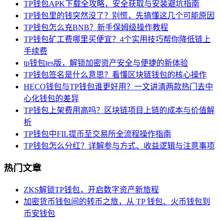
TP钱包APK下载全攻略，安全获取与安装避坑指南
TP钱包里的钱突然没了？别慌，先搞懂这几个可能原因
TP钱包怎么充BNB？新手保姆级操作教程
TP钱包矿工费哪里买便宜？4个实用技巧帮你降低链上
手续费
tp钱包tes版，解锁加密资产安全与便捷的新体验
TP钱包签名是什么意思？看懂区块链钱包的核心操作
HECO钱包与TP钱包谁更好用？一文讲清两款热门去中
心化钱包的差异
TP钱包上架费用高吗？区块链项目上链的成本与价值解
析
TP钱包中FIL提币至交易所全流程操作指南
TP钱包怎么分红？详解参与方式、收益逻辑与注意事项
热门文章
ZKS解锁TP钱包，开启数字资产新旅程
加密货币钱包间的转币之旅，从 TP 钱包、火币钱包到
币安钱包