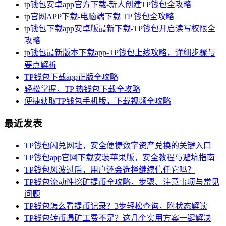
tp钱包安卓app官方下载-新人创建TP钱包全攻略
tp官网APP下载-电脑端下载 TP 钱包全攻略
tp钱包下载app安卓版最新下载-TP钱包开启读写权限全
攻略
tp钱包最新版本下载app-TP钱包上线攻略，详细步骤与
要点解析
TP钱包下载app正版全攻略
轻松掌握，TP 热钱包下载全攻略
便捷获取TP钱包手机版，下载视频全攻略
最近发表
TP钱包闪兑网址，安全便捷数字资产兑换的关键入口
TP钱包app官网下载安装苹果版，安全教程与避坑指南
TP钱包风波过后，用户还会选择继续信任它吗？
TP钱包流动性挖矿提币全攻略，步骤、注意事项与常见
问题
TP钱包怎么看提币记录？3步轻松查询，附状态解读
TP钱包转币遇矿工费不足？这几个实用方案一键解决