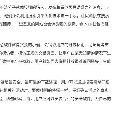
里，不法分子就像狡猾的猎人，发布着看似极具诱惑力的消息，TP
力，他们还会利用搜索引擎优化技术这一手段，让假链接在搜索
假链接，一些恶意的网站也会像贪婪的恶魔，嵌入TP钱包假链
恶意软件就像贪婪的小偷，会窃取用户的钱包私钥、助记词等重
的模仿者，模仿正规的交易页面，让用户在毫无知情的情况下进
旦数字资产被盗取，用户就如同大海捞针般很难追回损失，只能
无疑是最安全、最可靠的下载途径，用户可以通过搜索引擎仔细
钱包相关的活动时，要像精明的侦探一样，仔细确认活动的真实
惕，切勿轻易上当，用户还可以安装专业的安全软件，为自己的