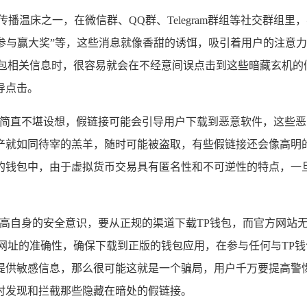
播温床之一，在微信群、QQ群、Telegram群组等社交群组
接参与赢大奖”等，这些消息就像香甜的诱饵，吸引着用户的注意
包相关信息时，很容易就会在不经意间误点击到这些暗藏玄机的
导点击。
的，简直不堪设想，假链接可能会引导用户下载到恶意软件，这些
产就如同待宰的羔羊，随时可能被盗取，有些假链接还会像高明
的钱包中，由于虚拟货币交易具有匿名性和不可逆性的特点，一
提高自身的安全意识，要从正规的渠道下载TP钱包，而官方网站
网址的准确性，确保下载到正版的钱包应用，在参与任何与TP
提供敏感信息，那么很可能这就是一个骗局，用户千万要提高警
时发现和拦截那些隐藏在暗处的假链接。