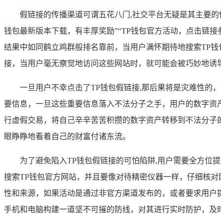
假链接的传播渠道可谓五花八门,社交平台无疑是其主要的传
钱包最新版本下载，有丰厚奖励”“TP钱包官方活动，点击链
结果中如同鹤立鸡群般排名靠前，当用户满怀期待地搜索TP钱
接，当用户毫无察觉地访问这些网站时，就可能会被巧妙地诱
一旦用户不幸点击了TP钱包假链接,那后果将是灾难性
要信息，一旦这些重要信息落入不法分子之手，用户的数字资
行虚假交易，将自己辛辛苦苦积攒的数字资产转移到不法分子
眼睁睁地看着自己的财富付诸东流。
为了避免陷入TP钱包假链接的可怕陷阱,用户需要全方位
搜索TP钱包官方网站，并且要像对待精密仪器一样，仔细核对
性和来源，如果活动是通过非官方渠道发布的，或者要求用户
手机和电脑构建一道坚不可摧的防线，对其进行实时防护，及