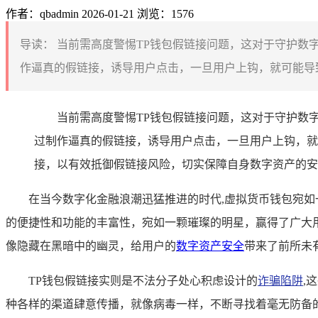
作者：qbadmin
2026-01-21
浏览：1576
导读：
当前需高度警惕TP钱包假链接问题，这对于守护数
作逼真的假链接，诱导用户点击，一旦用户上钩，就可能导致
当前需高度警惕TP钱包假链接问题，这对于守护数
过制作逼真的假链接，诱导用户点击，一旦用户上钩，就
接，以有效抵御假链接风险，切实保障自身数字资产的安
在当今数字化金融浪潮迅猛推进的时代,虚拟货币钱包宛如一
的便捷性和功能的丰富性，宛如一颗璀璨的明星，赢得了广大用
像隐藏在黑暗中的幽灵，给用户的
数字资产安全
带来了前所未
TP钱包假链接实则是不法分子处心积虑设计的
诈骗陷阱
,
种各样的渠道肆意传播，就像病毒一样，不断寻找着毫无防备