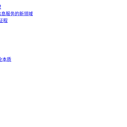
望
信息服务的新领域
新征程
全本质