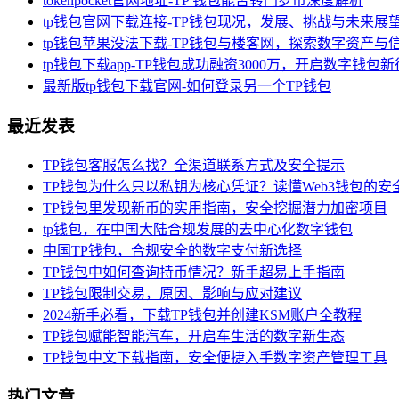
tokenpocket官网地址-TP 钱包能否转门罗币深度解析
tp钱包官网下载连接-TP钱包现况，发展、挑战与未来展
tp钱包苹果没法下载-TP钱包与楼客网，探索数字资产与
tp钱包下载app-TP钱包成功融资3000万，开启数字钱包
最新版tp钱包下载官网-如何登录另一个TP钱包
最近发表
TP钱包客服怎么找？全渠道联系方式及安全提示
TP钱包为什么只以私钥为核心凭证？读懂Web3钱包的安
TP钱包里发现新币的实用指南，安全挖掘潜力加密项目
tp钱包，在中国大陆合规发展的去中心化数字钱包
中国TP钱包，合规安全的数字支付新选择
TP钱包中如何查询持币情况？新手超易上手指南
TP钱包限制交易，原因、影响与应对建议
2024新手必看，下载TP钱包并创建KSM账户全教程
TP钱包赋能智能汽车，开启车生活的数字新生态
TP钱包中文下载指南，安全便捷入手数字资产管理工具
热门文章