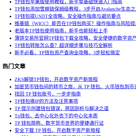
TP钱包苹果版使用教程，新手零基础快速入门指南
TP钱包添加雪崩链保姆级教程，3步开启Avalanche生态
TP钱包提USDT全攻略，安全操作指南与避坑要点
维基链（WICC）能否在TP钱包购买？操作指南与风险提
老版本TP钱包使用指南，新手也能轻松上手
薄饼交易所官网TP钱包下载全攻略，安全便捷的数字资
TP钱包转账怎么查？超详细步骤与技巧全解析
新手必看，TP钱包资产查询全攻略，3步轻松搞定
热门文章
ZKS解锁TP钱包，开启数字资产新旅程
加密货币钱包间的转币之旅，从 TP 钱包、火币钱包到币
找回 TP 钱包账号，一步步指南
TP钱包换IP的方法及注意事项
TP 提示创建钱包错误，原因剖析与解决之道
Tp钱包，去中心化外衣下的中心化本质
TP 钱包简称，数字货币世界的便捷通行证
安全下载 TP 钱包，开启数字资产新旅程