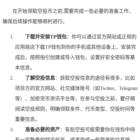
在开始领取空投币之前,需要完成一些必要的准备工作，
确保后续操作能够顺利进行。
下载并安装TP钱包
：你可以通过官方网站或正规的
应用商店下载TP钱包到你的手机或其他设备上，安装完
成后，按照指引创建或导入钱包，设置好安全密码等基
本信息。
了解空投信息
：获取空投信息的途径有很多，比如
项目方的官方网站、社交媒体账号（如Twitter、Telegram
等）、加密货币资讯平台等，在参与空投之前，要仔细
阅读空投规则，明确领取条件、代币类型、空投时间等
重要信息。
准备必要的资产
：有些空投可能需要你在钱包中持
有一定数量的特定代币，或者完成一些简单的交易操