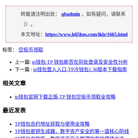
转载请注明出处：
qbadmin
，如有疑问，请联系
（
）。
本文地址：
https://www.hlj5hos.com/jklz/1665.html
标签：
空投币领取
上一篇:
tp钱包-TP 钱包能否在别处登录及安全性分析
下一篇
:
tp钱包登入入口-TP冷钱包1.36版本下载指南
相关文章
tp钱包官网下载正版-TP 钱包空投币领取全攻略
最近发表
TP钱包合约地址获取与使用全攻略
TP钱包密钥生成器，数字资产安全的第一道核心防线