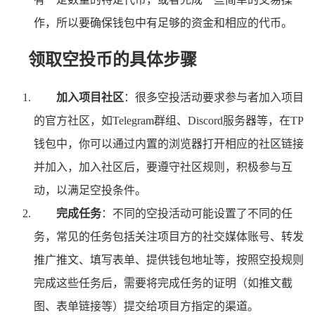
作，所以要确保钱包中有足够的资金和相应的代币。
领取空投币的具体步骤
加入项目社区
：很多空投活动要求参与者加入项目
的官方社区，如Telegram群组、Discord服务器等，在TP
钱包中，你可以通过内置的浏览器打开相应的社区链接
并加入，加入社区后，要遵守社区规则，积极参与互
动，以满足空投条件。
完成任务
：不同的空投活动可能设置了不同的任
务，常见的任务包括关注项目方的社交媒体账号、转发
推广推文、填写表单、提供钱包地址等，按照空投规则
完成这些任务后，需要将完成任务的证明（如推文截
图、表单链接等）提交给项目方指定的渠道。